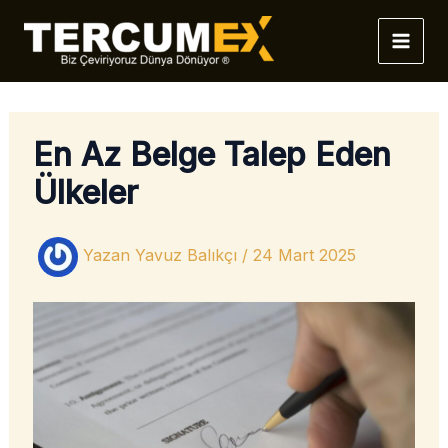
İçeriğe
atla
En Az Belge Talep Eden
Ülkeler
Yazan
Yavuz Balıkçı
/
24 Mart 2025