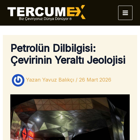
İçeriğe
atla
Petrolün Dilbilgisi:
Çevirinin Yeraltı Jeolojisi
Yazan
Yavuz Balıkçı
/
26 Mart 2026