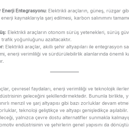
r Enerji Entegrasyonu:
Elektrikli araçların, güneş, rüzgar gib
r enerji kaynaklarıyla şarj edilmesi, karbon salınımını tama
üş:
Elektrikli araçların otonom sürüş yetenekleri, sürüş güve
 trafik yoğunluğunu azaltacaktır.
r:
Elektrikli araçlar, akıllı şehir altyapıları ile entegrasyon 
mi, enerji verimliliği ve sürdürülebilirlik alanlarında önemli k
r.
açlar, çevresel faydaları, enerji verimliliği ve teknolojik ilerle
üstrisinin geleceğini şekillendirmektedir. Bununla birlikte, 
sınırlı menzil ve şarj altyapısı gibi bazı zorluklar devam etme
uklar, teknoloji geliştikçe ve altyapı genişledikçe aşılabilir. 
leceği, yalnızca çevre dostu alternatifler sunmakla kalmayı
motiv endüstrisinin ve şehirlerin genel yapısını da dönüşt