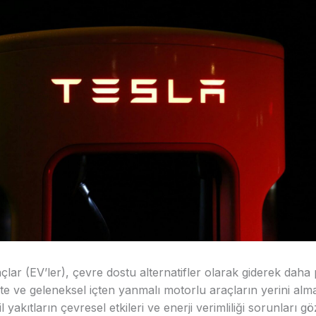
raçlar (EV’ler), çevre dostu alternatifler olarak giderek daha
te ve geleneksel içten yanmalı motorlu araçların yerini alm
il yakıtların çevresel etkileri ve enerji verimliliği sorunları 