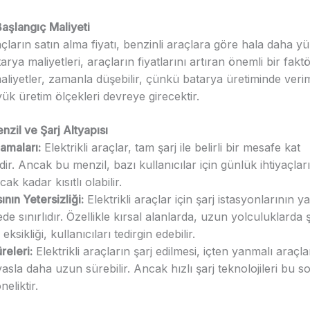
aşlangıç Maliyeti
raçların satın alma fiyatı, benzinli araçlara göre hala daha yü
tarya maliyetleri, araçların fiyatlarını artıran önemli bir fakt
iyetler, zamanla düşebilir, çünkü batarya üretiminde veriml
k üretim ölçekleri devreye girecektir.
enzil ve Şarj Altyapısı
lamaları:
Elektrikli araçlar, tam şarj ile belirli bir mesafe kat
ir. Ancak bu menzil, bazı kullanıcılar için günlük ihtiyaçları
ak kadar kısıtlı olabilir.
ının Yetersizliği:
Elektrikli araçlar için şarj istasyonlarının y
de sınırlıdır. Özellikle kırsal alanlarda, uzun yolculuklarda ş
eksikliği, kullanıcıları tedirgin edebilir.
releri:
Elektrikli araçların şarj edilmesi, içten yanmalı araçla
asla daha uzun sürebilir. Ancak hızlı şarj teknolojileri bu 
eliktir.