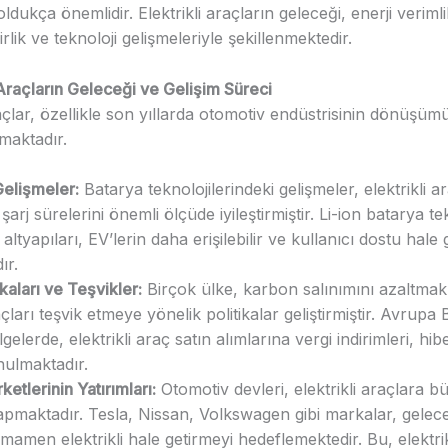
ldukça önemlidir. Elektrikli araçların geleceği, enerji verimlil
irlik ve teknoloji gelişmeleriyle şekillenmektedir.
 Araçların Geleceği ve Gelişim Süreci
raçlar, özellikle son yıllarda otomotiv endüstrisinin dönüşü
maktadır.
Gelişmeler:
Batarya teknolojilerindeki gelişmeler, elektrikli a
şarj sürelerini önemli ölçüde iyileştirmiştir. Li-ion batarya te
 altyapıları, EV’lerin daha erişilebilir ve kullanıcı dostu hale
ır.
ikaları ve Teşvikler:
Birçok ülke, karbon salınımını azaltmak 
açları teşvik etmeye yönelik politikalar geliştirmiştir. Avrupa B
gelerde, elektrikli araç satın alımlarına vergi indirimleri, hib
nulmaktadır.
ketlerinin Yatırımları:
Otomotiv devleri, elektrikli araçlara b
yapmaktadır. Tesla, Nissan, Volkswagen gibi markalar, gelec
amamen elektrikli hale getirmeyi hedeflemektedir. Bu, elektrik