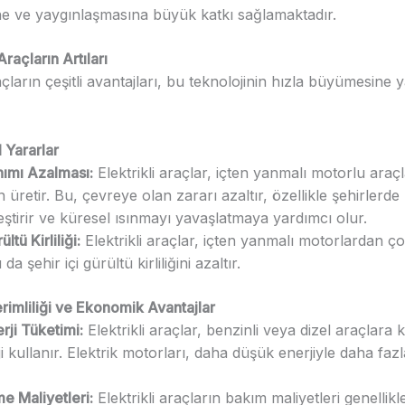
ine ve yaygınlaşmasına büyük katkı sağlamaktadır.
Araçların Artıları
raçların çeşitli avantajları, bu teknolojinin hızla büyümesine 
 Yararlar
nımı Azalması:
Elektrikli araçlar, içten yanmalı motorlu araç
n üretir. Bu, çevreye olan zararı azaltır, özellikle şehirlerd
yileştirir ve küresel ısınmayı yavaşlatmaya yardımcı olur.
tü Kirliliği:
Elektrikli araçlar, içten yanmalı motorlardan ç
da şehir içi gürültü kirliliğini azaltır.
erimliliği ve Ekonomik Avantajlar
rji Tüketimi:
Elektrikli araçlar, benzinli veya dizel araçlara 
ji kullanır. Elektrik motorları, daha düşük enerjiyle daha fa
e Maliyetleri:
Elektrikli araçların bakım maliyetleri genellikl