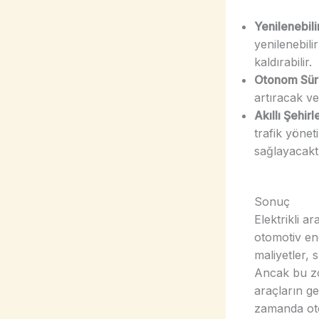
Yenilenebili
yenilenebili
kaldırabilir.
Otonom Sür
artıracak ve
Akıllı Şehirle
trafik yöneti
sağlayacaktı
Sonuç
Elektrikli ar
otomotiv end
maliyetler, 
Ancak bu zorl
araçların ge
zamanda oto