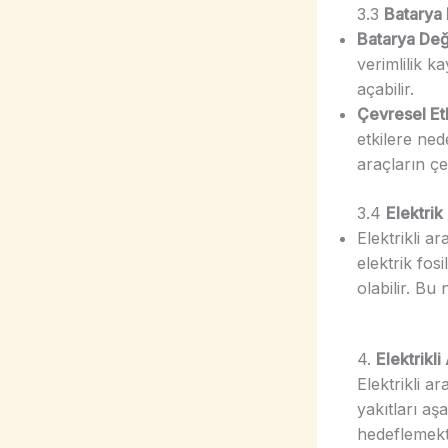
3.3
Batarya
Batarya Değ
verimlilik k
açabilir.
Çevresel Etk
etkilere nede
araçların çev
3.4
Elektrik
Elektrikli a
elektrik fosi
olabilir. Bu
4.
Elektrikl
Elektrikli a
yakıtları aş
hedeflemekt