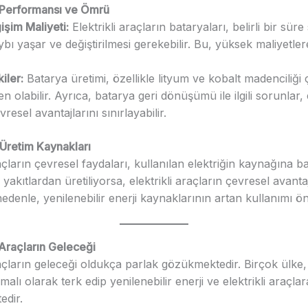
 Performansı ve Ömrü
işim Maliyeti:
Elektrikli araçların bataryaları, belirli bir sür
aybı yaşar ve değiştirilmesi gerekebilir. Bu, yüksek maliyetler
iler:
Batarya üretimi, özellikle lityum ve kobalt madenciliği 
n olabilir. Ayrıca, batarya geri dönüşümü ile ilgili sorunlar, e
resel avantajlarını sınırlayabilir.
 Üretim Kaynakları
raçların çevresel faydaları, kullanılan elektriğin kaynağına ba
l yakıtlardan üretiliyorsa, elektrikli araçların çevresel avantajl
 nedenle, yenilenebilir enerji kaynaklarının artan kullanımı ön
i Araçların Geleceği
raçların geleceği oldukça parlak gözükmektedir. Birçok ülke, 
amalı olarak terk edip yenilenebilir enerji ve elektrikli araçl
edir.