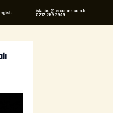
istanbul@tercumex.com.tr
nglish
0212 259 2949
lı