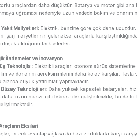
orlu araçlardan daha düşüktür. Batarya ve motor gibi ana b
nmaya uğraması nedeniyle uzun vadede bakım ve onarım m
akıt Maliyetleri:
Elektrik, benzine göre çok daha ucuzdur. E
ri, şarj maliyetlerinin geleneksel araçlarla karşılaştırıldığın
 düşük olduğunu fark ederler.
ik İlerlemeler ve İnovasyon
ş Teknolojisi:
Elektrikli araçlar, otonom sürüş sistemlerine
lım ve donanım gereksinimlerini daha kolay karşılar. Tesla 
bu alanda büyük yatırımlar yapmaktadır.
i Düzey Teknolojileri:
Daha yüksek kapasiteli bataryalar, hızl
e daha uzun menzil gibi teknolojiler geliştirilmekte, bu da kul
eliştirmektedir.
 Araçların Eksileri
raçlar, birçok avantaj sağlasa da bazı zorluklarla karşı karşıy