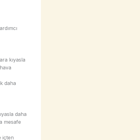
yardımcı
lara kıyasla
e hava
ok daha
kıyasla daha
zla mesafe
e içten