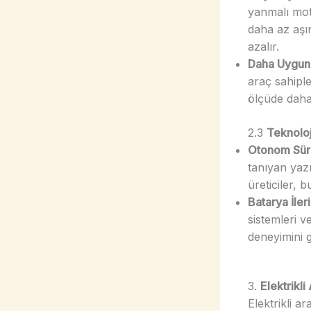
yanmalı mot
daha az aşı
azalır.
Daha Uygun Y
araç sahiple
ölçüde daha
2.3
Teknoloj
Otonom Sürü
tanıyan yazı
üreticiler, 
Batarya İler
sistemleri v
deneyimini g
3.
Elektrikli
Elektrikli a