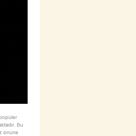
 popüler
aktadır. Bu
göz önüne