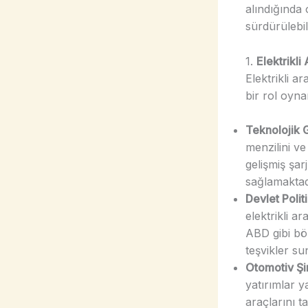
alındığında o
sürdürülebil
1.
Elektrikli
Elektrikli a
bir rol oyna
Teknolojik 
menzilini ve 
gelişmiş şarj
sağlamaktad
Devlet Polit
elektrikli ar
ABD gibi böl
teşvikler su
Otomotiv Şir
yatırımlar 
araçlarını t