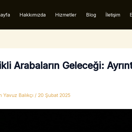
ayfa
Hakkımızda
Hizmetler
Blog
İletişim
E
ikli Arabaların Geleceği: Ayrıntı
n
Yavuz Balıkçı
/
20 Şubat 2025