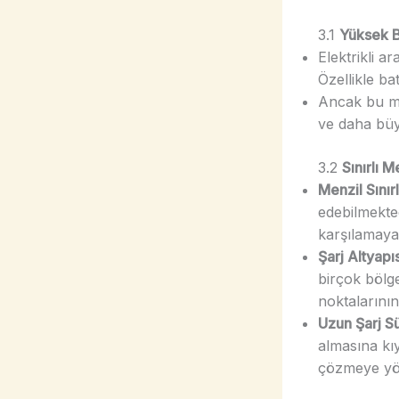
3.1
Yüksek B
Elektrikli a
Özellikle ba
Ancak bu mal
ve daha büyü
3.2
Sınırlı M
Menzil Sınır
edebilmekted
karşılamayac
Şarj Altyapıs
birçok bölge
noktalarının 
Uzun Şarj Sü
almasına kıy
çözmeye yön