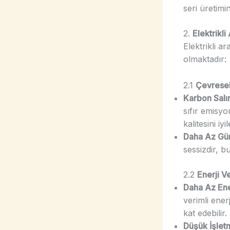
seri üretim
2.
Elektrikli 
Elektrikli a
olmaktadır:
2.1
Çevresel
Karbon Salı
sıfır emisyo
kalitesini i
Daha Az Gürül
sessizdir, bu 
2.2
Enerji V
Daha Az Ene
verimli ener
kat edebilir.
Düşük İşletm