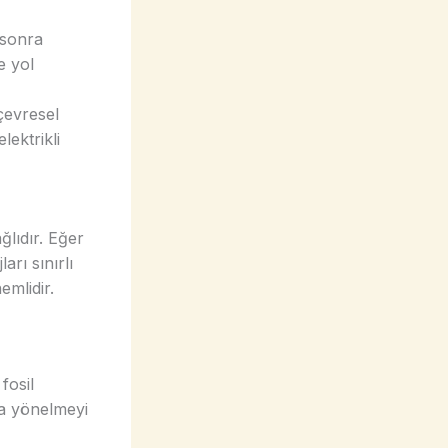
e sonra
e yol
çevresel
lektrikli
ğlıdır. Eğer
arı sınırlı
emlidir.
fosil
ara yönelmeyi