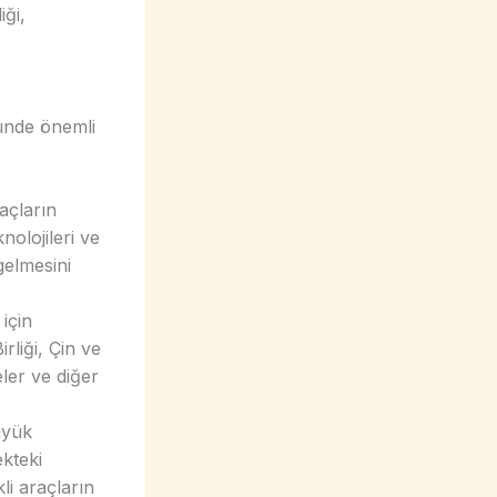
iği,
münde önemli
raçların
knolojileri ve
 gelmesini
için
irliği, Çin ve
eler ve diğer
üyük
ekteki
li araçların