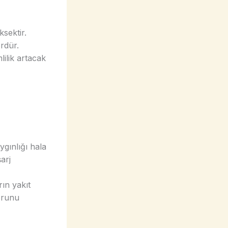
ksektir.
ördür.
ilik artacak
aygınlığı hala
arj
rın yakıt
sorunu