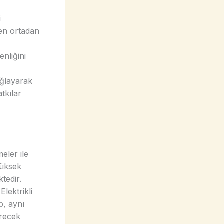
i
men ortadan
nliğini
sağlayarak
atkılar
meler ile
yüksek
ktedir.
Elektrikli
p, aynı
ürecek