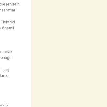
ileşenlerin
asrafları
lektrikli
da önemli
 olanak
ve diğer
ı şarj
lanıcı
adır: