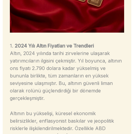
1.
2024 Yılı Altın Fiyatları ve Trendleri
Altın, 2024 yılında tarihi zirvelerine ulaşarak
yatırımcıların ilgisini çekmiştir. Yıl boyunca, altının
ons fiyatı 2.790 dolara kadar yükselmiş ve
bununla birlikte, tüm zamanların en yüksek
seviyesine ulaşmıştır. Bu, altının güvenli liman
olarak rolünü güçlendirdiği bir dönemde
gerçekleşmiştir.
Altının bu yükselişi, küresel ekonomik
belirsizlikler, enflasyonist baskılar ve jeopolitik
risklerle ilişkilendirilmektedir. Özellikle ABD