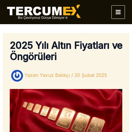
İçeriğe
atla
2025 Yılı Altın Fiyatları ve
Öngörüleri
Yazan
Yavuz Balıkçı
/
20 Şubat 2025