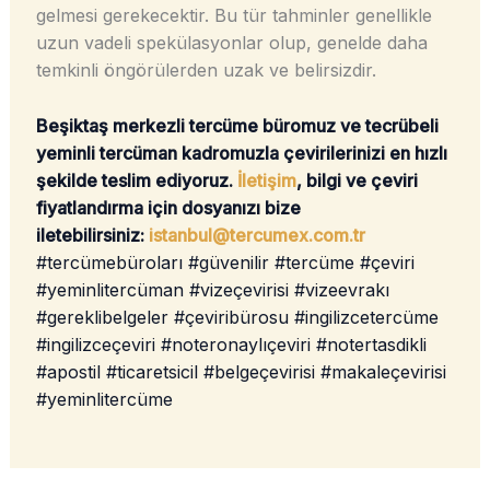
gelmesi gerekecektir. Bu tür tahminler genellikle
uzun vadeli spekülasyonlar olup, genelde daha
temkinli öngörülerden uzak ve belirsizdir.
Beşiktaş merkezli tercüme büromuz ve tecrübeli
yeminli tercüman kadromuzla çevirilerinizi en hızlı
şekilde teslim ediyoruz.
İletişim
, bilgi ve çeviri
fiyatlandırma için dosyanızı bize
iletebilirsiniz:
istanbul@tercumex.com.tr
#tercümebüroları #güvenilir #tercüme #çeviri
#yeminlitercüman #vizeçevirisi #vizeevrakı
#gereklibelgeler #çeviribürosu #ingilizcetercüme
#ingilizceçeviri #noteronaylıçeviri #notertasdikli
#apostil #ticaretsicil #belgeçevirisi #makaleçevirisi
#yeminlitercüme