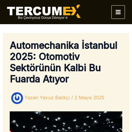
İçeriğe
atla
Automechanika İstanbul
2025: Otomotiv
Sektörünün Kalbi Bu
Fuarda Atıyor
Yazan
Yavuz Balıkçı
/
2 Mayıs 2025