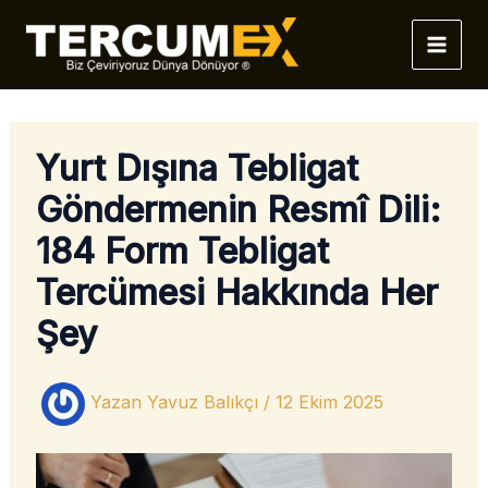
İçeriğe
atla
Yurt Dışına Tebligat
Göndermenin Resmî Dili:
184 Form Tebligat
Tercümesi Hakkında Her
Şey
Yazan
Yavuz Balıkçı
/
12 Ekim 2025