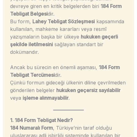
devreye giren en kritik belgelerden biri
184 Form
Tebligat Belgesi
dir.
Bu form,
Lahey Tebligat Sözleşmesi
kapsamında
kullanılan, mahkeme kararları veya resmî
yazışmaların başka bir ülkeye
hukuken geçerli
şekilde iletilmesini
sağlayan standart bir
dokümandır.
Ancak bu sürecin en önemli aşaması,
184 Form
Tebligat Tercümesi
dir.
Çünkü formun gideceği ülkenin diline çevrilmeden
gönderilen belgeler
hukuken geçersiz sayılabilir
veya
işleme alınmayabilir
.
1. 184 Form Tebligat Nedir?
184 Numaralı Form
, Türkiye’nin taraf olduğu
uluslararası adli işbirliği sisteminde kullanılan bir