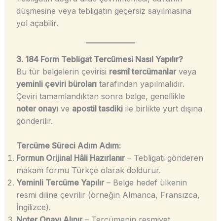
düşmesine veya tebligatın geçersiz sayılmasına
yol açabilir.
3. 184 Form Tebligat Tercümesi Nasıl Yapılır?
Bu tür belgelerin çevirisi
resmî tercümanlar
veya
yeminli çeviri büroları
tarafından yapılmalıdır.
Çeviri tamamlandıktan sonra belge, genellikle
noter onayı
ve
apostil tasdiki
ile birlikte yurt dışına
gönderilir.
Tercüme Süreci Adım Adım:
Formun Orijinal Hâli Hazırlanır
– Tebligatı gönderen
makam formu Türkçe olarak doldurur.
Yeminli Tercüme Yapılır
– Belge hedef ülkenin
resmi diline çevrilir (örneğin Almanca, Fransızca,
İngilizce).
Noter Onayı Alınır
– Tercümenin resmiyet