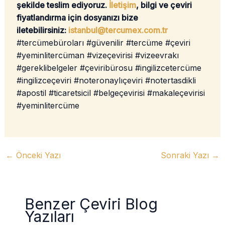
şekilde teslim ediyoruz.
İletişim
, bilgi ve çeviri
fiyatlandırma için dosyanızı bize
iletebilirsiniz:
istanbul@tercumex.com.tr
#tercümebüroları #güvenilir #tercüme #çeviri
#yeminlitercüman #vizeçevirisi #vizeevrakı
#gereklibelgeler #çeviribürosu #ingilizcetercüme
#ingilizceçeviri #noteronaylıçeviri #notertasdikli
#apostil #ticaretsicil #belgeçevirisi #makaleçevirisi
#yeminlitercüme
←
Önceki Yazı
Sonraki Yazı
→
Benzer Çeviri Blog
Yazıları