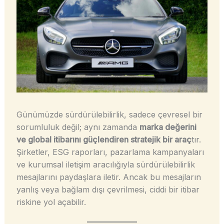
Günümüzde sürdürülebilirlik, sadece çevresel bir
sorumluluk değil; aynı zamanda
marka değerini
ve global itibarını güçlendiren stratejik bir araç
tır.
Şirketler, ESG raporları, pazarlama kampanyaları
ve kurumsal iletişim aracılığıyla sürdürülebilirlik
mesajlarını paydaşlara iletir. Ancak bu mesajların
yanlış veya bağlam dışı çevrilmesi, ciddi bir itibar
riskine yol açabilir.