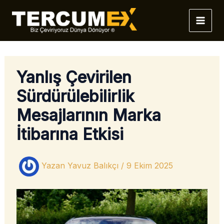
İçeriğe
atla
Yanlış Çevirilen
Sürdürülebilirlik
Mesajlarının Marka
İtibarına Etkisi
Yazan
Yavuz Balıkçı
/
9 Ekim 2025