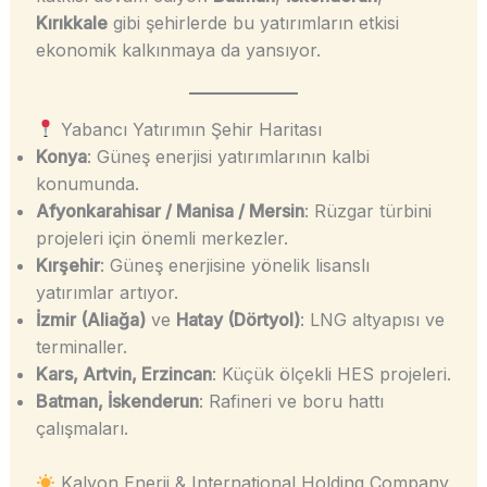
Kırıkkale
gibi şehirlerde bu yatırımların etkisi
ekonomik kalkınmaya da yansıyor.
Yabancı Yatırımın Şehir Haritası
Konya
: Güneş enerjisi yatırımlarının kalbi
konumunda.
Afyonkarahisar / Manisa / Mersin
: Rüzgar türbini
projeleri için önemli merkezler.
Kırşehir
: Güneş enerjisine yönelik lisanslı
yatırımlar artıyor.
İzmir (Aliağa)
ve
Hatay (Dörtyol)
: LNG altyapısı ve
terminaller.
Kars, Artvin, Erzincan
: Küçük ölçekli HES projeleri.
Batman, İskenderun
: Rafineri ve boru hattı
çalışmaları.
Kalyon Enerji & International Holding Company