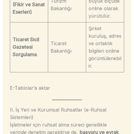
Turizm
büyük ölçüde
(Fikir ve Sanat
Bakanlığı
online olarak
Eserleri)
yürütülür.
Şirket
kuruluş, adres
Ticaret Sicil
Ticaret
ve ortaklık
Gazetesi
Bakanlığı
bilgileri online
Sorgulama
görüntülenebil
ir.
E-Tablolar’a aktar
II. İş Yeri ve Kurumsal Ruhsatlar (e-Ruhsat
Sistemleri)
İşletmeler için ruhsat alma süreci genellikle
yerinde denetim gerektirse de,
başvuru ve evrak