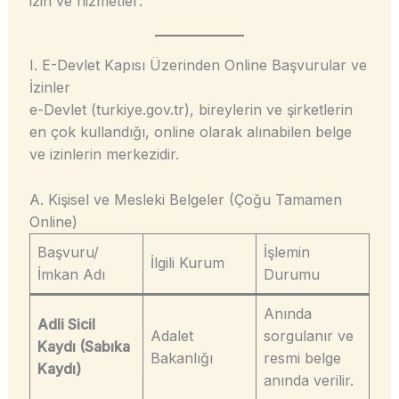
izin ve hizmetler:
I. E-Devlet Kapısı Üzerinden Online Başvurular ve
İzinler
e-Devlet (turkiye.gov.tr), bireylerin ve şirketlerin
en çok kullandığı, online olarak alınabilen belge
ve izinlerin merkezidir.
A. Kişisel ve Mesleki Belgeler (Çoğu Tamamen
Online)
Başvuru/
İşlemin
İlgili Kurum
İmkan Adı
Durumu
Anında
Adli Sicil
Adalet
sorgulanır ve
Kaydı (Sabıka
Bakanlığı
resmi belge
Kaydı)
anında verilir.