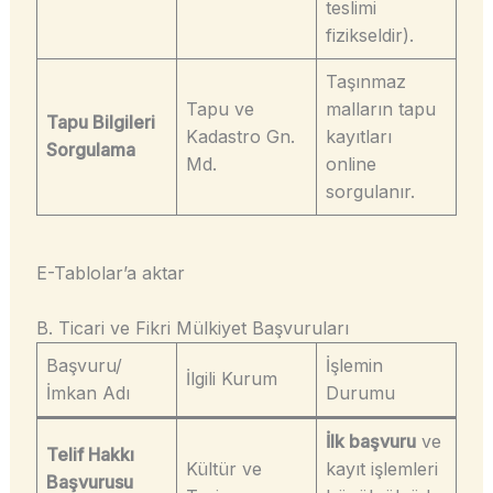
teslimi
fizikseldir).
Taşınmaz
Tapu ve
malların tapu
Tapu Bilgileri
Kadastro Gn.
kayıtları
Sorgulama
Md.
online
sorgulanır.
E-Tablolar’a aktar
B. Ticari ve Fikri Mülkiyet Başvuruları
Başvuru/
İşlemin
İlgili Kurum
İmkan Adı
Durumu
İlk başvuru
ve
Telif Hakkı
Kültür ve
kayıt işlemleri
Başvurusu