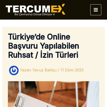
İçeriğe
atla
Türkiye’de Online
Başvuru Yapılabilen
Ruhsat / İzin Türleri
Yazan
Yavuz Balıkçı
/
11 Ekim 2025