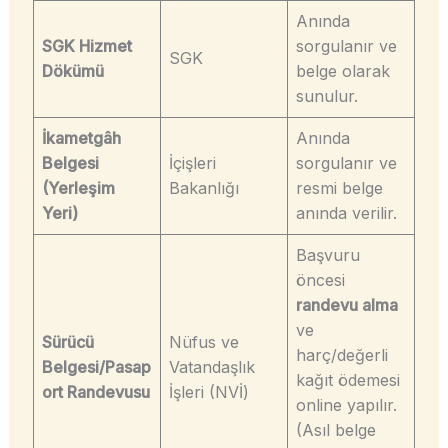
Anında
SGK Hizmet
sorgulanır ve
SGK
Dökümü
belge olarak
sunulur.
İkametgâh
Anında
Belgesi
İçişleri
sorgulanır ve
(Yerleşim
Bakanlığı
resmi belge
Yeri)
anında verilir.
Başvuru
öncesi
randevu alma
ve
Sürücü
Nüfus ve
harç/değerli
Belgesi/Pasap
Vatandaşlık
kağıt ödemesi
ort Randevusu
İşleri (NVİ)
online yapılır.
(Asıl belge