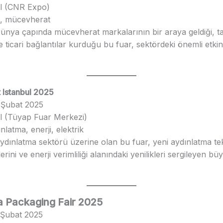
ul (CNR Expo)
ı, mücevherat
Dünya çapında mücevherat markalarının bir araya geldiği, ta
ve ticari bağlantılar kurduğu bu fuar, sektördeki önemli etkin
ht Istanbul 2025
6 Şubat 2025
ul (Tüyap Fuar Merkezi)
ınlatma, enerji, elektrik
Aydınlatma sektörü üzerine olan bu fuar, yeni aydınlatma tekn
ini ve enerji verimliliği alanındaki yenilikleri sergileyen bü
ia Packaging Fair 2025
1 Şubat 2025