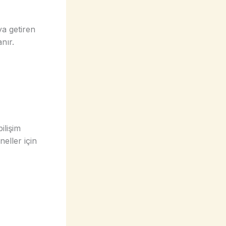
ya getiren
nır.
ilişim
eller için