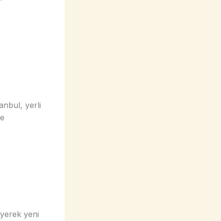
nbul, yerli
me
eyerek yeni