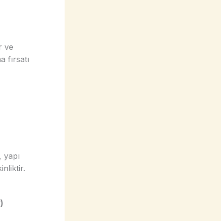
r ve
a fırsatı
, yapı
nliktir.
)