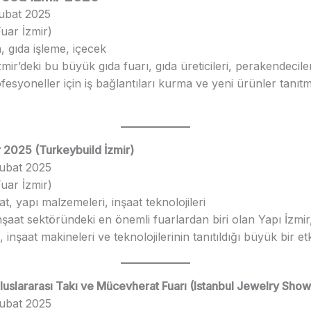
Şubat 2025
Fuar İzmir)
a, gıda işleme, içecek
İzmir’deki bu büyük gıda fuarı, gıda üreticileri, perakendecile
fesyoneller için iş bağlantıları kurma ve yeni ürünler tanıtm
r 2025 (Turkeybuild İzmir)
Şubat 2025
Fuar İzmir)
aat, yapı malzemeleri, inşaat teknolojileri
İnşaat sektöründeki en önemli fuarlardan biri olan Yapı İzmir
inşaat makineleri ve teknolojilerinin tanıtıldığı büyük bir etki
Uluslararası Takı ve Mücevherat Fuarı (Istanbul Jewelry Show
Şubat 2025