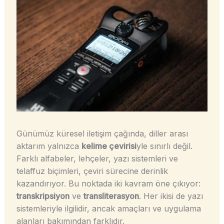
Günümüz küresel iletişim çağında, diller arası
aktarım yalnızca
kelime çevirisi
yle sınırlı değil.
Farklı alfabeler, lehçeler, yazı sistemleri ve
telaffuz biçimleri, çeviri sürecine derinlik
kazandırıyor. Bu noktada iki kavram öne çıkıyor:
transkripsiyon
ve
transliterasyon
. Her ikisi de yazı
sistemleriyle ilgilidir, ancak amaçları ve uygulama
alanları bakımından farklıdır.