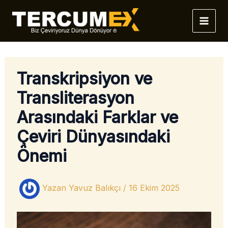
İçeriğe
atla
Transkripsiyon ve
Transliterasyon
Arasındaki Farklar ve
Çeviri Dünyasındaki
Önemi
Yazan
Yavuz Balıkçı
/
16 Ekim 2025