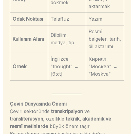
dökmek
aktarmak
Odak Noktası
Telaffuz
Yazım
Resmî
Dilbilim,
Kullanım Alanı
belgeler, tarih,
medya, tıp
dil aktarımı
İngilizce
Кирилл
Örnek
“thought” →
“Москва” →
[θɔːt]
“Moskva”
Çeviri Dünyasında Önemi
Çeviri sektöründe
transkripsiyon
ve
transliterasyon
, özellikle
teknik, akademik ve
resmî metinlerde
büyük önem taşır.
Bir markanın isminin başka bir dilde doğru