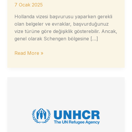
7 Ocak 2025
Hollanda vizesi başvurusu yaparken gerekli
olan belgeler ve evraklar, başvurduğunuz
vize türüne göre değişiklik gösterebilir. Ancak,
genel olarak Schengen bölgesine […]
Hollanda
Read More »
Vizesi
için
Gerekli
Belge
ve
Evrak
Listesi