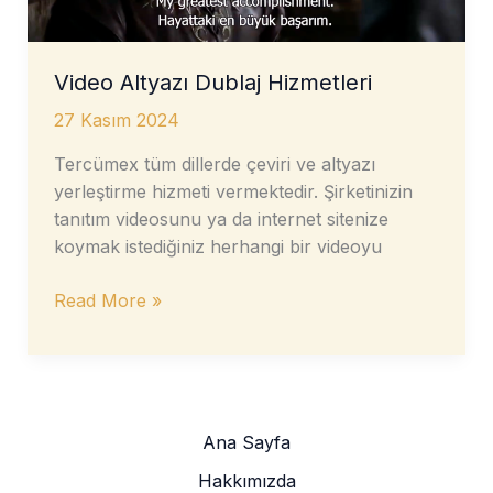
Video Altyazı Dublaj Hizmetleri
27 Kasım 2024
Tercümex tüm dillerde çeviri ve altyazı
yerleştirme hizmeti vermektedir. Şirketinizin
tanıtım videosunu ya da internet sitenize
koymak istediğiniz herhangi bir videoyu
Video
Read More »
Altyazı
Dublaj
Hizmetleri
Ana Sayfa
Hakkımızda