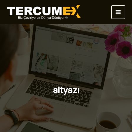
İçeriğe
atla
altyazı