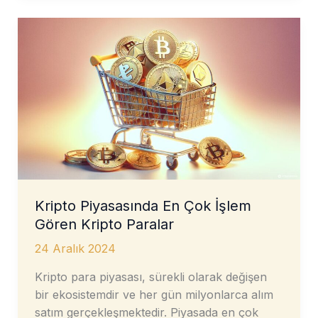
Yüksek
Komiserliği
(BMYKK)
İltica-
Mülteci
Terimleri
Sözlüğü
Kripto Piyasasında En Çok İşlem
Gören Kripto Paralar
24 Aralık 2024
Kripto para piyasası, sürekli olarak değişen
bir ekosistemdir ve her gün milyonlarca alım
satım gerçekleşmektedir. Piyasada en çok