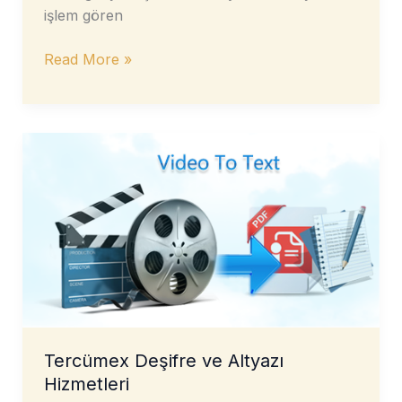
işlem gören
Kripto
Read More »
Piyasasında
En
Çok
İşlem
Gören
Kripto
Paralar
Tercümex Deşifre ve Altyazı
Hizmetleri