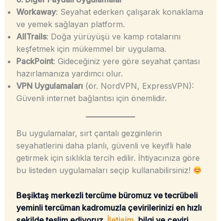
Workaway
: Seyahat ederken çalışarak konaklama
ve yemek sağlayan platform.
AllTrails
: Doğa yürüyüşü ve kamp rotalarını
keşfetmek için mükemmel bir uygulama.
PackPoint
: Gideceğiniz yere göre seyahat çantası
hazırlamanıza yardımcı olur.
VPN Uygulamaları
(ör. NordVPN, ExpressVPN):
Güvenli internet bağlantısı için önemlidir.
Bu uygulamalar, sırt çantalı gezginlerin
seyahatlerini daha planlı, güvenli ve keyifli hale
getirmek için sıklıkla tercih edilir. İhtiyacınıza göre
bu listeden uygulamaları seçip kullanabilirsiniz!
Beşiktaş merkezli tercüme büromuz ve tecrübeli
yeminli tercüman kadromuzla çevirilerinizi en hızlı
şekilde teslim ediyoruz.
İletişim
, bilgi ve çeviri