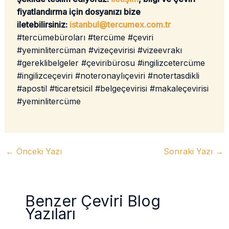
fiyatlandırma için dosyanızı bize
iletebilirsiniz:
istanbul@tercumex.com.tr
#tercümebüroları #tercüme #çeviri
#yeminlitercüman #vizeçevirisi #vizeevrakı
#gereklibelgeler #çeviribürosu #ingilizcetercüme
#ingilizceçeviri #noteronaylıçeviri #notertasdikli
#apostil #ticaretsicil #belgeçevirisi #makaleçevirisi
#yeminlitercüme
←
Önceki Yazı
Sonraki Yazı
→
Benzer Çeviri Blog
Yazıları