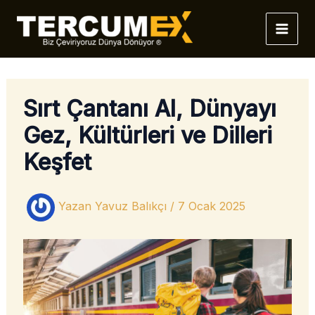
İçeriğe
atla
Sırt Çantanı Al, Dünyayı
Gez, Kültürleri ve Dilleri
Keşfet
Yazan
Yavuz Balıkçı
/
7 Ocak 2025