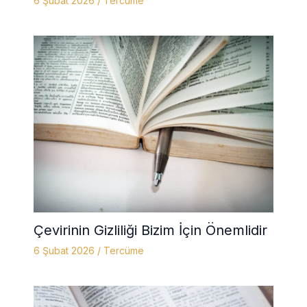
6 Şubat 2026
/
Tercüme
Çevirinin Gizliliği Bizim İçin Önemlidir
6 Şubat 2026
/
Tercüme