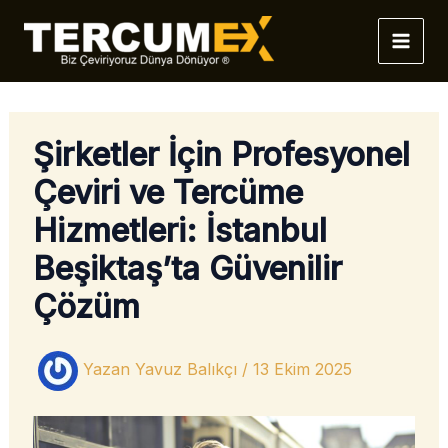
İçeriğe
atla
Şirketler İçin Profesyonel
Çeviri ve Tercüme
Hizmetleri: İstanbul
Beşiktaş’ta Güvenilir
Çözüm
Yazan
Yavuz Balıkçı
/
13 Ekim 2025