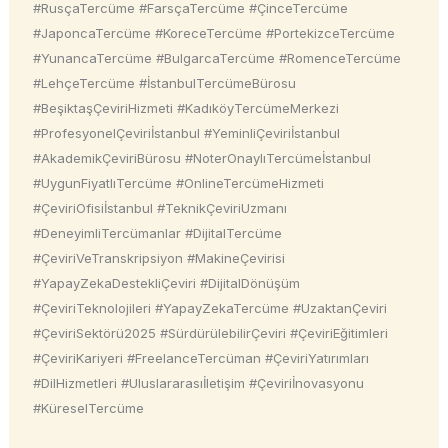
#RusçaTercüme #FarsçaTercüme #ÇinceTercüme
#JaponcaTercüme #KoreceTercüme #PortekizceTercüme
#YunancaTercüme #BulgarcaTercüme #RomenceTercüme
#LehçeTercüme #İstanbulTercümeBürosu
#BeşiktaşÇeviriHizmeti #KadıköyTercümeMerkezi
#ProfesyonelÇeviriİstanbul #YeminliÇeviriİstanbul
#AkademikÇeviriBürosu #NoterOnaylıTercümeİstanbul
#UygunFiyatlıTercüme #OnlineTercümeHizmeti
#ÇeviriOfisiİstanbul #TeknikÇeviriUzmanı
#DeneyimliTercümanlar #DijitalTercüme
#ÇeviriVeTranskripsiyon #MakineÇevirisi
#YapayZekaDestekliÇeviri #DijitalDönüşüm
#ÇeviriTeknolojileri #YapayZekaTercüme #UzaktanÇeviri
#ÇeviriSektörü2025 #SürdürülebilirÇeviri #ÇeviriEğitimleri
#ÇeviriKariyeri #FreelanceTercüman #ÇeviriYatırımları
#DilHizmetleri #Uluslararasıİletişim #Çeviriİnovasyonu
#KüreselTercüme