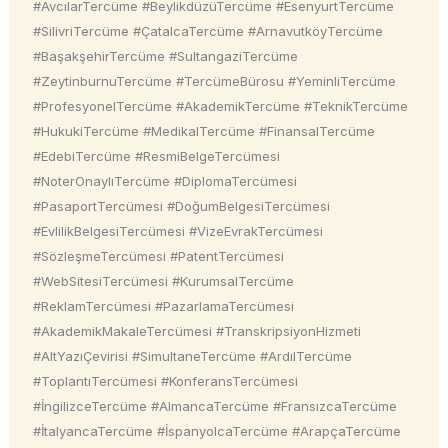
#AvcılarTercüme #BeylikdüzüTercüme #EsenyurtTercüme
#SilivriTercüme #ÇatalcaTercüme #ArnavutköyTercüme
#BaşakşehirTercüme #SultangaziTercüme
#ZeytinburnuTercüme #TercümeBürosu #YeminliTercüme
#ProfesyonelTercüme #AkademikTercüme #TeknikTercüme
#HukukiTercüme #MedikalTercüme #FinansalTercüme
#EdebiTercüme #ResmiBelgeTercümesi
#NoterOnaylıTercüme #DiplomaTercümesi
#PasaportTercümesi #DoğumBelgesiTercümesi
#EvlilikBelgesiTercümesi #VizeEvrakTercümesi
#SözleşmeTercümesi #PatentTercümesi
#WebSitesiTercümesi #KurumsalTercüme
#ReklamTercümesi #PazarlamaTercümesi
#AkademikMakaleTercümesi #TranskripsiyonHizmeti
#AltYazıÇevirisi #SimultaneTercüme #ArdılTercüme
#ToplantıTercümesi #KonferansTercümesi
#İngilizceTercüme #AlmancaTercüme #FransızcaTercüme
#İtalyancaTercüme #İspanyolcaTercüme #ArapçaTercüme