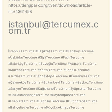
https://dergipark.org.tr/en/download/article-
file/4361458
istanbul@tercumex.c
om.tr
İstanbulTercüme #BeşiktaşTercüme #KadıköyTercüme
#ÜsküdarTercüme #ŞişliTercüme #FatihTercüme
#BakırköyTercüme #BeyoğluTercüme #AtaşehirTercüme
#MaltepeTercüme #KartalTercüme #PendikTercüme
#TuzlaTercüme #SancaktepeTercüme #ÜmraniyeTercüme
#ÇekmeköyTercüme #SultanbeyliTercüme #BeykozTercüme
#SarıyerTercüme #KağıthaneTercüme #EyüpsultanTercüme
#GaziosmanpaşaTercüme #BayrampaşaTercüme
#EsenlerTercüme #BağcılarTercüme #GüngörenTercüme
#BahçelievlerTercüme #KüçükçekmeceTercüme