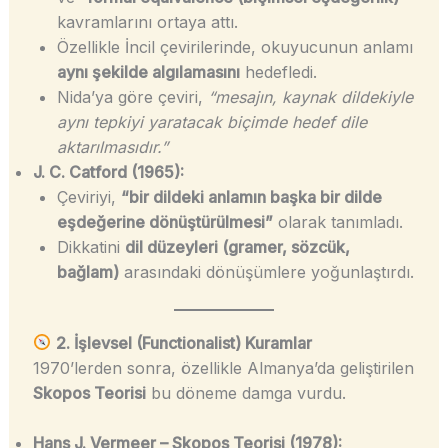
kavramlarını ortaya attı.
Özellikle İncil çevirilerinde, okuyucunun anlamı
aynı şekilde algılamasını
hedefledi.
Nida’ya göre çeviri,
“mesajın, kaynak dildekiyle
aynı tepkiyi yaratacak biçimde hedef dile
aktarılmasıdır.”
J. C. Catford (1965):
Çeviriyi,
“bir dildeki anlamın başka bir dilde
eşdeğerine dönüştürülmesi”
olarak tanımladı.
Dikkatini
dil düzeyleri (gramer, sözcük,
bağlam)
arasındaki dönüşümlere yoğunlaştırdı.
2. İşlevsel (Functionalist) Kuramlar
1970’lerden sonra, özellikle Almanya’da geliştirilen
Skopos Teorisi
bu döneme damga vurdu.
Hans J. Vermeer – Skopos Teorisi (1978):