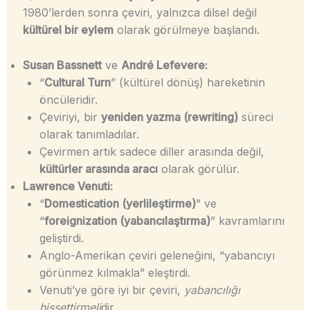
1980’lerden sonra çeviri, yalnızca dilsel değil
kültürel bir eylem
olarak görülmeye başlandı.
Susan Bassnett
ve
André Lefevere:
“
Cultural Turn
” (kültürel dönüş) hareketinin
öncüleridir.
Çeviriyi, bir
yeniden yazma (rewriting)
süreci
olarak tanımladılar.
Çevirmen artık sadece diller arasında değil,
kültürler arasında aracı
olarak görülür.
Lawrence Venuti:
“
Domestication (yerlileştirme)
” ve
“
foreignization (yabancılaştırma)
” kavramlarını
geliştirdi.
Anglo-Amerikan çeviri geleneğini, “yabancıyı
görünmez kılmakla” eleştirdi.
Venuti’ye göre iyi bir çeviri,
yabancılığı
hissettirmeli
dir.