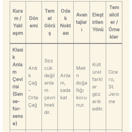
Tem
Kura
Tem
Oda
Avan
Eleşt
silcil
m /
Dön
el
k
tajlar
irilen
er /
Yakl
emi
Görü
Nokt
ı
Yönü
Örne
aşım
ş
ası
kler
Klasi
k
Söz
Anla
Kült
Anti
cük
Meti
m
ürel
Cice
k
değil
Anla
n
Çevi
farkl
ro,
Çağ
anla
m,
doğa
risi
ar
St.
–
m
sada
llığı
(Sen
göz
Jero
Orta
çevri
kat
koru
se-
ardı
me
Çağ
lmeli
nur.
for-
edilir.
dir.
sens
e)