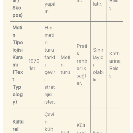
al /
ar.
Reis
yapıl
latır.
Sko
s
ır.
pos)
Meti
Her
n
meti
Tipo
n
Prati
lojisi
türü
Sınır
k
Kath
Kura
farkl
Meti
layıc
1970
rehb
arina
mı
ı
n
ı
’ler
erlik
Reis
(Tex
çevir
türü
olabi
sağl
s
t
i
lir.
ar.
Typ
strat
olog
ejisi
y)
ister.
Çevi
Kültü
ri
Kült
rel
kült
Kült
ürel
Nes