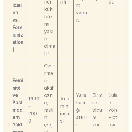
ncı
rımı
uti
icati
m
.
kült
on
yapa
üre
vs.
r.
mi
Fore
yakı
igniz
n
ation
olma
)
lı?
Çevi
rme
Femi
n
nist
aktif
ve
özn
Yara
Bilim
Luis
1990
Anla
Post
e,
tıcılı
sel
e
–
mın
mod
meti
ğı
ölçü
von
200
inşa
ern
n
artırı
m
Flot
0
sı
Yakl
çoğ
r.
zor.
ow
aşım
ul