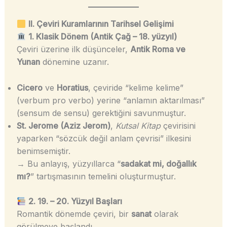
II. Çeviri Kuramlarının Tarihsel Gelişimi
1. Klasik Dönem (Antik Çağ – 18. yüzyıl)
Çeviri üzerine ilk düşünceler,
Antik Roma ve
Yunan
dönemine uzanır.
Cicero
ve
Horatius
, çeviride “kelime kelime”
(verbum pro verbo) yerine “anlamın aktarılması”
(sensum de sensu) gerektiğini savunmuştur.
St. Jerome (Aziz Jerom)
,
Kutsal Kitap
çevirisini
yaparken “sözcük değil anlam çevrisi” ilkesini
benimsemiştir.
→ Bu anlayış, yüzyıllarca “
sadakat mi, doğallık
mı?
” tartışmasının temelini oluşturmuştur.
2. 19. – 20. Yüzyıl Başları
Romantik dönemde çeviri, bir
sanat
olarak
görülmeye başlandı.