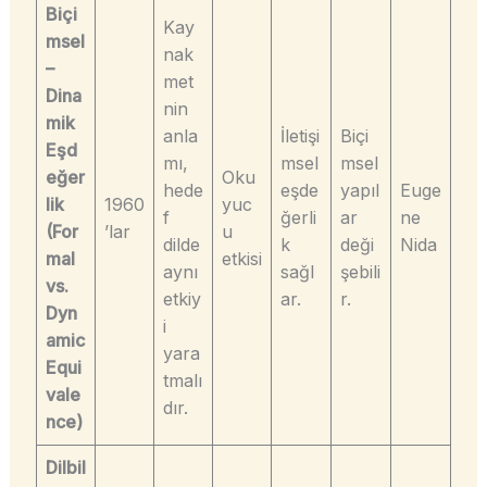
Biçi
Kay
msel
nak
–
met
Dina
nin
mik
anla
İletişi
Biçi
Eşd
mı,
msel
msel
eğer
Oku
hede
eşde
yapıl
Euge
lik
1960
yuc
f
ğerli
ar
ne
(For
’lar
u
dilde
k
deği
Nida
mal
etkisi
aynı
sağl
şebili
vs.
etkiy
ar.
r.
Dyn
i
amic
yara
Equi
tmalı
vale
dır.
nce)
Dilbil