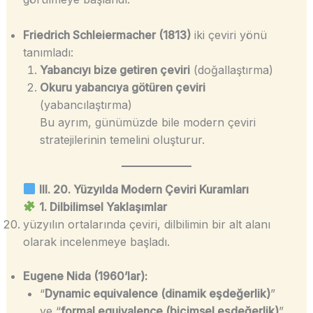
Friedrich Schleiermacher (1813)
iki çeviri yönü
tanımladı:
Yabancıyı bize getiren çeviri
(doğallaştırma)
Okuru yabancıya götüren çeviri
(yabancılaştırma)
Bu ayrım, günümüzde bile modern çeviri
stratejilerinin temelini oluşturur.
III. 20. Yüzyılda Modern Çeviri Kuramları
1. Dilbilimsel Yaklaşımlar
yüzyılın ortalarında çeviri, dilbilimin bir alt alanı
olarak incelenmeye başladı.
Eugene Nida (1960’lar):
“
Dynamic equivalence (dinamik eşdeğerlik)
”
ve “
formal equivalence (biçimsel eşdeğerlik)
”