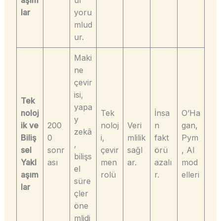
lar
yoru
mlud
ur.
Maki
ne
çevir
isi,
Tek
yapa
noloj
Tek
İnsa
O’Ha
y
ik ve
200
noloj
Veri
n
gan,
zekâ
Biliş
0
i,
mlilik
fakt
Pym
,
sel
sonr
çevir
sağl
örü
, AI
bilişs
Yakl
ası
men
ar.
azalı
mod
el
aşım
rolü
r.
elleri
süre
lar
çler
öne
mlidi