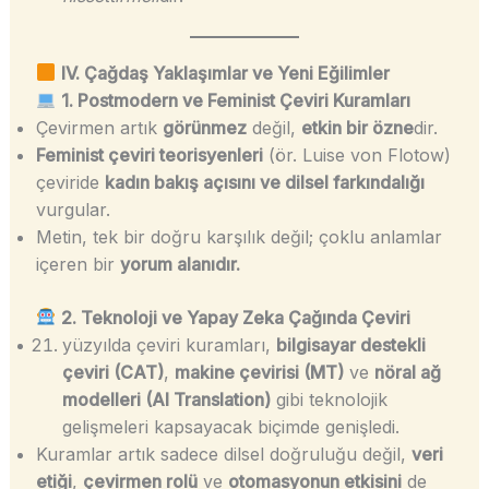
IV. Çağdaş Yaklaşımlar ve Yeni Eğilimler
1. Postmodern ve Feminist Çeviri Kuramları
Çevirmen artık
görünmez
değil,
etkin bir özne
dir.
Feminist çeviri teorisyenleri
(ör. Luise von Flotow)
çeviride
kadın bakış açısını ve dilsel farkındalığı
vurgular.
Metin, tek bir doğru karşılık değil; çoklu anlamlar
içeren bir
yorum alanıdır.
2. Teknoloji ve Yapay Zeka Çağında Çeviri
yüzyılda çeviri kuramları,
bilgisayar destekli
çeviri (CAT)
,
makine çevirisi (MT)
ve
nöral ağ
modelleri (AI Translation)
gibi teknolojik
gelişmeleri kapsayacak biçimde genişledi.
Kuramlar artık sadece dilsel doğruluğu değil,
veri
etiği
,
çevirmen rolü
ve
otomasyonun etkisini
de