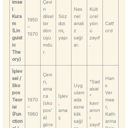
imse
Çevi
l
ri
Nes
Kült
Kura
dilsel
Söz
nel
ürel
1950
m
bir
dizi
anali
yön
Catf
–
(Lin
dön
mi,
z
ü
ord
1970
guist
üşü
yapı
sağl
zayıf
ic
mdü
ar.
.
The
r.
ory)
İşlev
Çevi
sel /
Han
ri,
“Sad
Sko
Uyg
s
ama
akat
pos
ulam
Ver
ca
İşlev
”
Teor
1970
ada
mee
(sko
,
kavr
isi
–
esne
r,
pos’
ama
amın
(Fun
1980
klik
Kath
a)
ç
ı
ction
sağl
arina
göre
zayıf