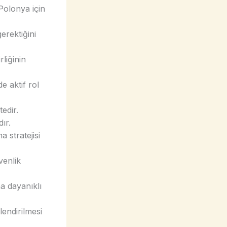
Polonya için
erektiğini
rliğinin
 aktif rol
edir.
ır.
 stratejisi
venlik
ha dayanıklı
endirilmesi