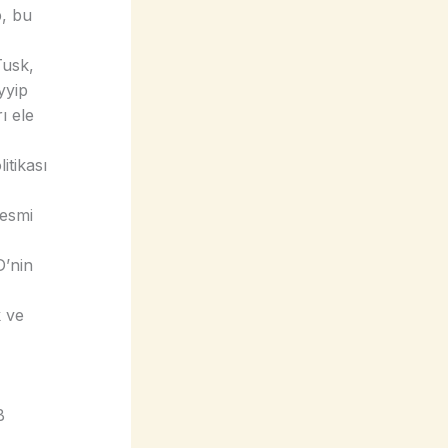
p, bu
Tusk,
yyip
ı ele
itikası
resmi
’nin
k ve
B