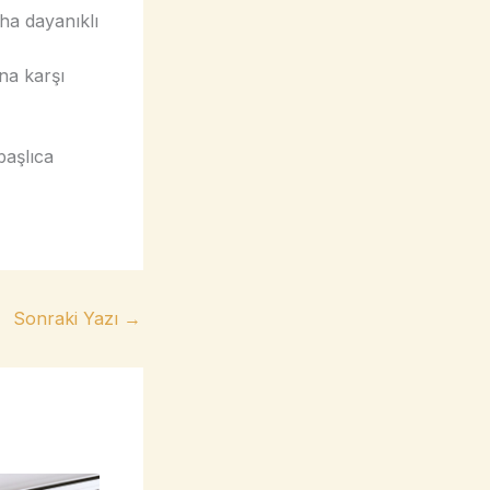
aha dayanıklı
na karşı
başlıca
Sonraki Yazı
→