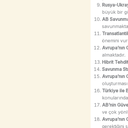
Rusya-Ukra
büyük bir gü
AB Savunma
savunmaktad
Transatlantik
önemini vur
Avrupa’nın 
almaktadır.
Hibrit Tehdit
Savunma Str
Avrupa’nın 
oluşturması
Türkiye ile 
konularında 
AB’nin Güven
ve çok yönlü
Avrupa’nın 
gerektiğini 