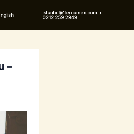
istanbul@tercumex.com.tr
nglish
0212 259 2949
u –