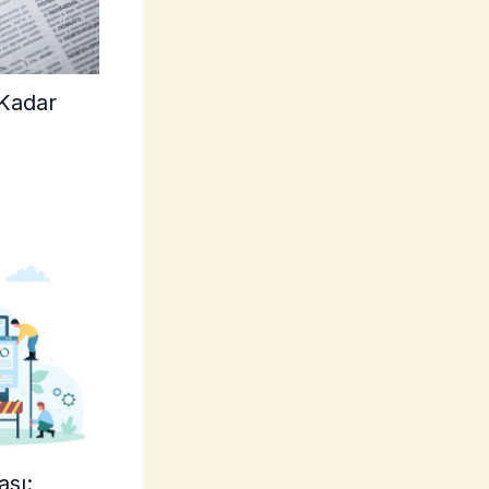
 Kadar
ası: