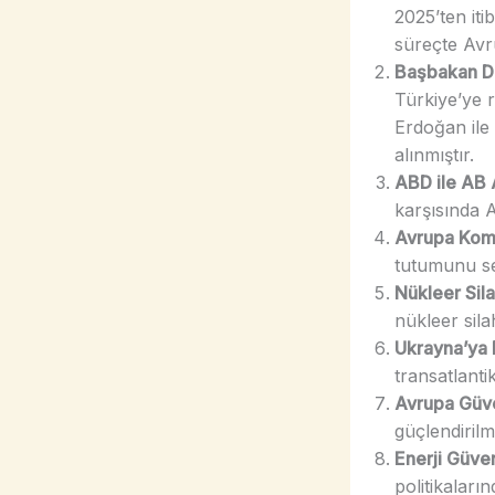
2025’ten it
süreçte Avr
Başbakan Do
Türkiye’ye 
Erdoğan ile 
alınmıştır.
ABD ile AB 
karşısında 
Avrupa Komi
tutumunu ser
Nükleer Sila
nükleer sila
Ukrayna’ya 
transatlanti
Avrupa Güven
güçlendirilm
Enerji Güven
politikaların