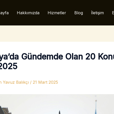
ayfa
Hakkımızda
Hizmetler
Blog
İletişim
E
ya’da Gündemde Olan 20 Kon
2025
n
Yavuz Balıkçı
/
21 Mart 2025