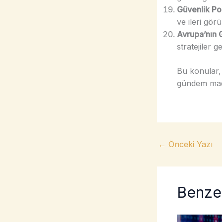
Güvenlik Poli
ve ileri gör
Avrupa’nın G
stratejiler g
Bu konular, 
gündem madd
←
Önceki Yazı
Benzer