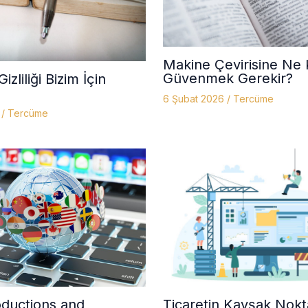
Makine Çevirisine Ne
Güvenmek Gerekir?
izliliği Bizim İçin
6 Şubat 2026
/
Tercüme
6
/
Tercüme
oductions and
Ticaretin Kavşak Nokt