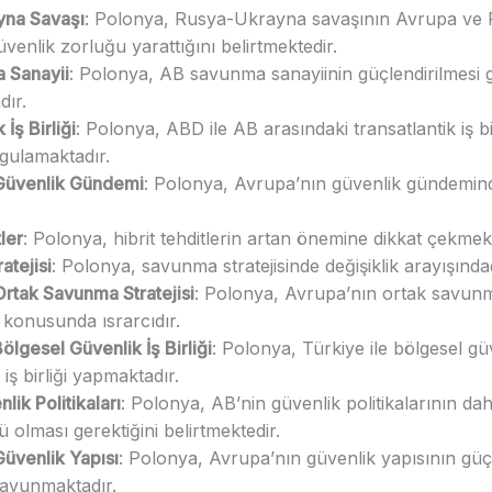
yna Savaşı
: Polonya, Rusya-Ukrayna savaşının Avrupa ve 
venlik zorluğu yarattığını belirtmektedir.
 Sanayii
: Polonya, AB savunma sanayiinin güçlendirilmesi g
ır.
 İş Birliği
: Polonya, ABD ile AB arasındaki transatlantik iş bi
gulamaktadır.
Güvenlik Gündemi
: Polonya, Avrupa’nın güvenlik gündeminde
ler
: Polonya, hibrit tehditlerin artan önemine dikkat çekmekt
atejisi
: Polonya, savunma stratejisinde değişiklik arayışındad
Ortak Savunma Stratejisi
: Polonya, Avrupa’nın ortak savunma
 konusunda ısrarcıdır.
Bölgesel Güvenlik İş Birliği
: Polonya, Türkiye ile bölgesel gü
iş birliği yapmaktadır.
lik Politikaları
: Polonya, AB’nin güvenlik politikalarının da
 olması gerektiğini belirtmektedir.
Güvenlik Yapısı
: Polonya, Avrupa’nın güvenlik yapısının güçl
savunmaktadır.