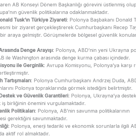
ibaren AB Konseyi Dönem Başkanlığı görevini üstlenmiş olu
upa’nın güvenlik politikalarına odaklanmaktadır.
nald Tusk’ın Türkiye Ziyareti
: Polonya Başbakanı Donald 
resmi bir ziyaret gerçekleştirerek Cumhurbaşkanı Recep Ta
bir araya gelmiştir. Görüşmelerde bölgesel güvenlik konular
Arasında Denge Arayışı
: Polonya, ABD’nin yeni Ukrayna pol
AB ile Washington arasında denge kurma çabası içindedir.
syonu ile Gerginlik
: Avrupa Komisyonu, Polonya’ya karşı 
tleştirmiştir.
h Tartışmaları
: Polonya Cumhurbaşkanı Andrzej Duda, ABD
hlarını Polonya topraklarında görmek istediğini belirtmiştir.
Destek ve Güvenlik Garantileri
: Polonya, Ukrayna’ya deste
k iş birliğinin önemini vurgulamaktadır.
lik Politikaları
: Polonya, AB’nin savunma politikalarının
esi gerektiğini savunmaktadır.
liği
: Polonya, enerji tedariki ve ekonomik sorunlarla ilgili A
da aktif rol almaktadır.