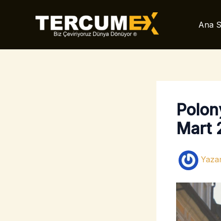
İçeriğe
atla
Ana S
Polon
Mart 
Yaza