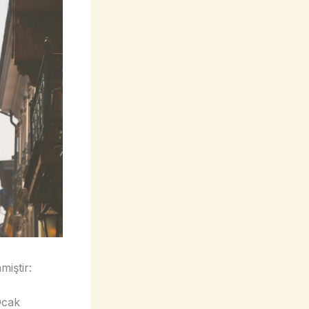
iştir:
Ocak