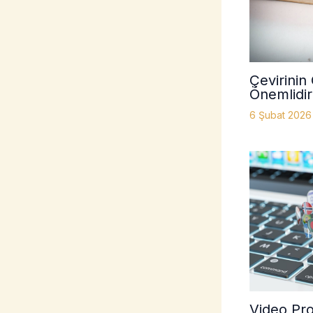
Çevirinin G
Önemlidir
6 Şubat 202
Video Pr