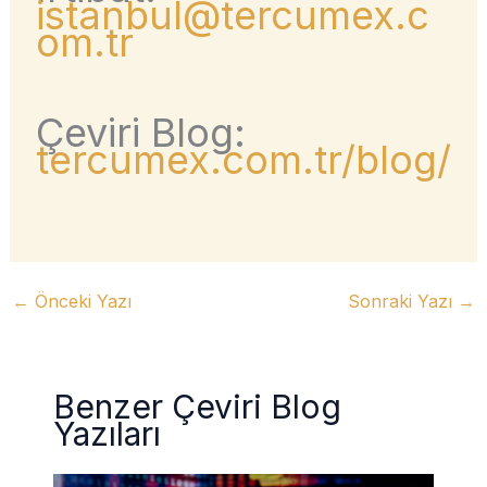
istanbul@tercumex.c
om.tr
Çeviri Blog:
tercumex.com.tr/blog/
←
Önceki Yazı
Sonraki Yazı
→
Benzer Çeviri Blog
Yazıları