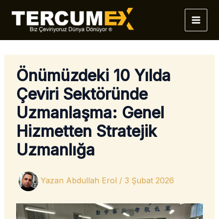
İçeriğe
atla
Önümüzdeki 10 Yılda
Çeviri Sektöründe
Uzmanlaşma: Genel
Hizmetten Stratejik
Uzmanlığa
Yazan
Abdullah Erol
/
3 Şubat 2026