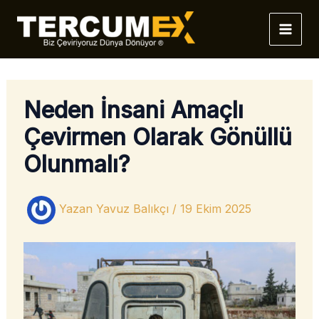
İçeriğe
atla
Neden İnsani Amaçlı
Çevirmen Olarak Gönüllü
Olunmalı?
Yazan
Yavuz Balıkçı
/
19 Ekim 2025