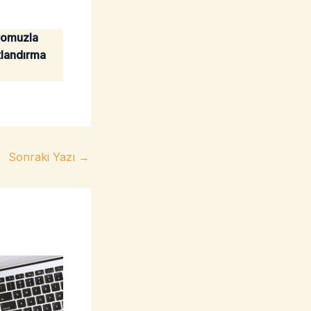
romuzla
atlandırma
Sonraki Yazı
→