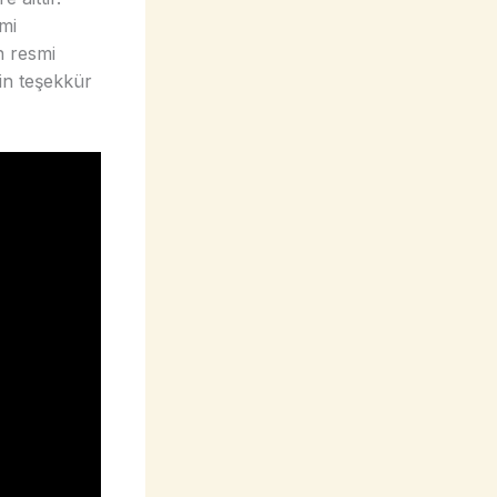
mi
n resmi
in teşekkür