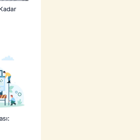
 Kadar
ası: