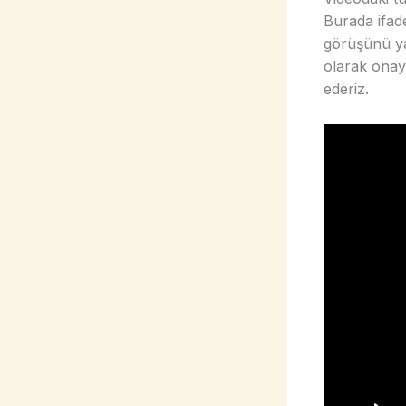
Burada ifad
görüşünü yan
olarak onay
ederiz.