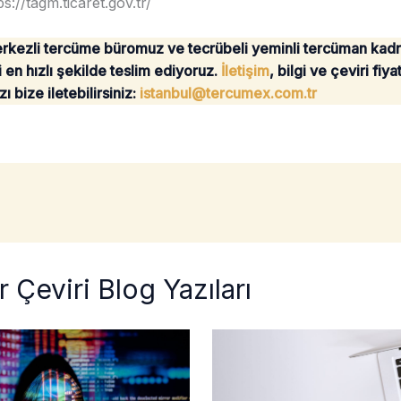
s://tagm.ticaret.gov.tr/
rkezli tercüme büromuz ve tecrübeli yeminli tercüman kad
zi en hızlı şekilde teslim ediyoruz.
İletişim
, bilgi ve çeviri fiy
ı bize iletebilirsiniz:
istanbul@tercumex.com.tr
 Çeviri Blog Yazıları