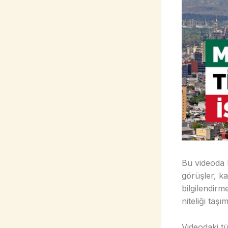
Bu videoda 
görüşler, ka
bilgilendirm
niteliği taş
Videodaki tü