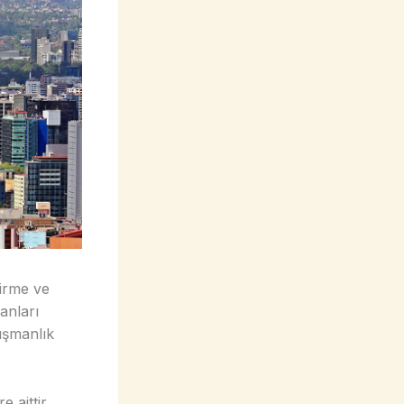
dirme ve
anları
nışmanlık
 aittir.