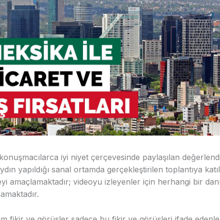
konuşmacılarca iyi niyet çerçevesinde paylaşılan değerlen
ydın yapıldığı sanal ortamda gerçekleştirilen toplantıya katıl
eyi amaçlamaktadır; videoyu izleyenler için herhangi bir da
ımamaktadır.
m fikir ve görüşler sadece bu fikir ve görüşleri ifade edenlere