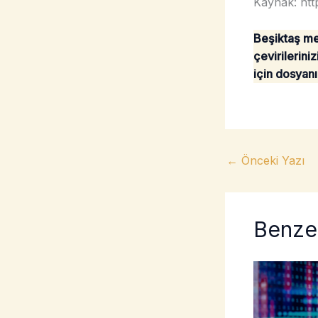
Kaynak: http
Beşiktaş me
çevirilerini
için dosyanız
←
Önceki Yazı
Benzer