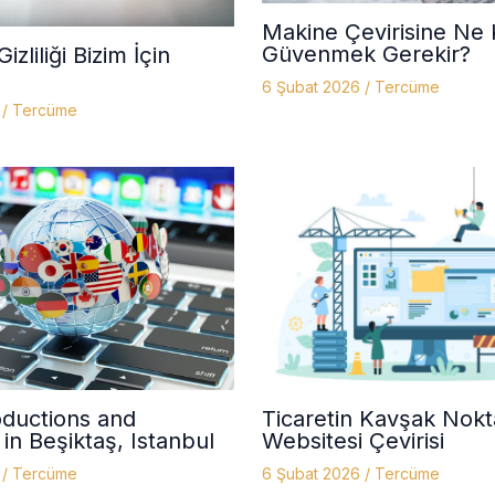
Makine Çevirisine Ne
Güvenmek Gerekir?
izliliği Bizim İçin
6 Şubat 2026
/
Tercüme
6
/
Tercüme
oductions and
Ticaretin Kavşak Nokt
 in Beşiktaş, Istanbul
Websitesi Çevirisi
6
/
Tercüme
6 Şubat 2026
/
Tercüme