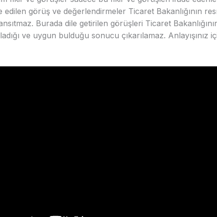
e edilen görüş ve değerlendirmeler Ticaret Bakanlığının res
sıtmaz. Burada dile getirilen görüşleri Ticaret Bakanlığını
ladığı ve uygun bulduğu sonucu çıkarılamaz. Anlayışınız iç