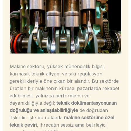
Makine sektörü, yüksek mühendislik bilgisi,
karmaşık teknik altyapı ve sıkı regülasyon
gereklilikleriyle öne çıkan bir alandır. Bu sektörde
üretilen bir makinenin küresel pazarlarda rekabet
edebilmesi, yalnızca performansı ve
dayanıklılığıyla değil;
teknik dokümantasyonunun
doğruluğu ve anlaşılabilirliğiyle
de doğrudan
ilişkilidir. İşte bu noktada
makine sektörüne özel
teknik çeviri
, ihracatın sessiz ama belirleyici