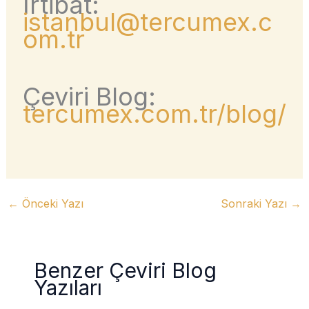
İrtibat:
istanbul@tercumex.c
om.tr
Çeviri Blog:
tercumex.com.tr/blog/
←
Önceki Yazı
Sonraki Yazı
→
Benzer Çeviri Blog
Yazıları