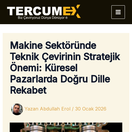
İçeriğe
atla
Makine Sektöründe
Teknik Çevirinin Stratejik
Önemi: Küresel
Pazarlarda Doğru Dille
Rekabet
Yazan
Abdullah Erol
/
30 Ocak 2026