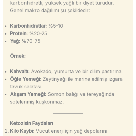
karbonhidratlı, yüksek yağlı bir diyet türüdür.
Genel makro dağılımı şu şekildedir:
Karbonhidratlar:
%5-10
Protein:
%20-25
Yağ:
%70-75
Örnek:
Kahvaltı:
Avokado, yumurta ve bir dilim pastırma.
Öğle Yemeği:
Zeytinyağı ile marine edilmiş ızgara
tavuk salatası.
Akşam Yemeği:
Somon balığı ve tereyağında
sotelenmiş kuşkonmaz.
Ketozisin Faydaları
Kilo Kaybı:
Vücut enerji için yağ depolarını