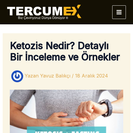
İçeriğe
atla
Ketozis Nedir? Detaylı
Bir İnceleme ve Örnekler
Yazan
Yavuz Balıkçı
/
18 Aralık 2024