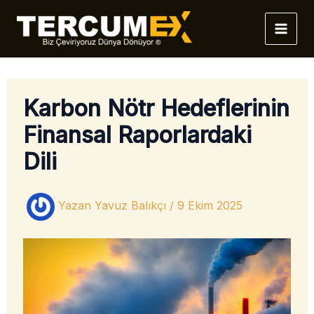
İçeriğe
atla
Karbon Nötr Hedeflerinin
Finansal Raporlardaki
Dili
Yazan
Yavuz Balıkçı
/
9 Ekim 2025