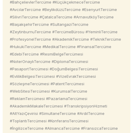
#BahçelievlerTercüme #KüçükçekmeceTercüme
#AvcılarTercüme #BeylikdüzüTercüme #EsenyurtTercüme
#SilivriTercüme #ÇatalcaTercüme #ArnavutköyTercüme
#BaşakşehirTercüme #SultangaziTercüme
#ZeytinburnuTercüme #TercümeBürosu #YeminliTercüme
#ProfesyonelTercüme #AkademikTercüme #TeknikTercüme
#HukukiTercüme #MedikalTercüme #FinansalTercüme
#EdebiTercüme #ResmiBelgeTercümesi
#NoterOnaylıTercüme #DiplomaTercümesi
#PasaportTercümesi #DoğumBelgesiTercümesi
#EvlilikBelgesiTercümesi #VizeEvrakTercümesi
#SözleşmeTercümesi #PatentTercümesi
#WebSitesiTercümesi #KurumsalTercüme
#ReklamTercümesi #PazarlamaTercümesi
#AkademikMakaleTercümesi #TranskripsiyonHizmeti
#AltYazıÇevirisi #SimultaneTercüme #ArdılTercüme
#ToplantıTercümesi #KonferansTercümesi
#İngilizceTercüme #AlmancaTercüme #FransızcaTercüme