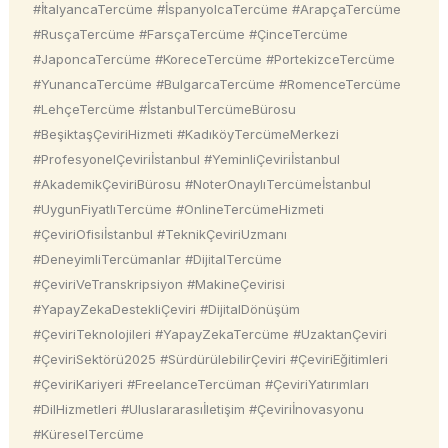
#İtalyancaTercüme #İspanyolcaTercüme #ArapçaTercüme
#RusçaTercüme #FarsçaTercüme #ÇinceTercüme
#JaponcaTercüme #KoreceTercüme #PortekizceTercüme
#YunancaTercüme #BulgarcaTercüme #RomenceTercüme
#LehçeTercüme #İstanbulTercümeBürosu
#BeşiktaşÇeviriHizmeti #KadıköyTercümeMerkezi
#ProfesyonelÇeviriİstanbul #YeminliÇeviriİstanbul
#AkademikÇeviriBürosu #NoterOnaylıTercümeİstanbul
#UygunFiyatlıTercüme #OnlineTercümeHizmeti
#ÇeviriOfisiİstanbul #TeknikÇeviriUzmanı
#DeneyimliTercümanlar #DijitalTercüme
#ÇeviriVeTranskripsiyon #MakineÇevirisi
#YapayZekaDestekliÇeviri #DijitalDönüşüm
#ÇeviriTeknolojileri #YapayZekaTercüme #UzaktanÇeviri
#ÇeviriSektörü2025 #SürdürülebilirÇeviri #ÇeviriEğitimleri
#ÇeviriKariyeri #FreelanceTercüman #ÇeviriYatırımları
#DilHizmetleri #Uluslararasıİletişim #Çeviriİnovasyonu
#KüreselTercüme