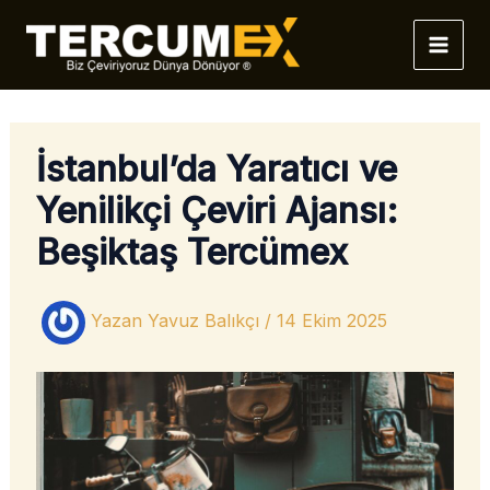
İçeriğe
atla
İstanbul’da Yaratıcı ve
Yenilikçi Çeviri Ajansı:
Beşiktaş Tercümex
Yazan
Yavuz Balıkçı
/
14 Ekim 2025