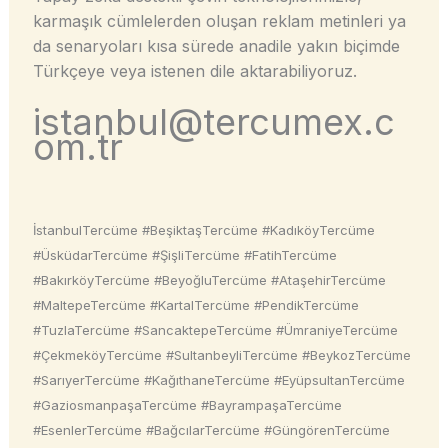
karmaşık cümlelerden oluşan reklam metinleri ya
da senaryoları kısa sürede anadile yakın biçimde
Türkçeye veya istenen dile aktarabiliyoruz.
istanbul@tercumex.c
om.tr
İstanbulTercüme #BeşiktaşTercüme #KadıköyTercüme
#ÜsküdarTercüme #ŞişliTercüme #FatihTercüme
#BakırköyTercüme #BeyoğluTercüme #AtaşehirTercüme
#MaltepeTercüme #KartalTercüme #PendikTercüme
#TuzlaTercüme #SancaktepeTercüme #ÜmraniyeTercüme
#ÇekmeköyTercüme #SultanbeyliTercüme #BeykozTercüme
#SarıyerTercüme #KağıthaneTercüme #EyüpsultanTercüme
#GaziosmanpaşaTercüme #BayrampaşaTercüme
#EsenlerTercüme #BağcılarTercüme #GüngörenTercüme