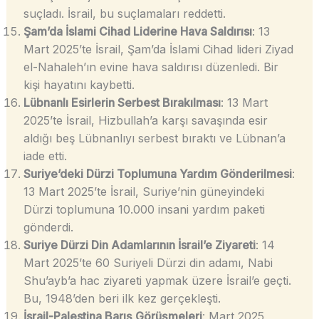
suçladı. İsrail, bu suçlamaları reddetti.
Şam’da İslami Cihad Liderine Hava Saldırısı
: 13
Mart 2025’te İsrail, Şam’da İslami Cihad lideri Ziyad
el-Nahaleh’ın evine hava saldırısı düzenledi. Bir
kişi hayatını kaybetti.
Lübnanlı Esirlerin Serbest Bırakılması
: 13 Mart
2025’te İsrail, Hizbullah’a karşı savaşında esir
aldığı beş Lübnanlıyı serbest bıraktı ve Lübnan’a
iade etti.
Suriye’deki Dürzi Toplumuna Yardım Gönderilmesi
:
13 Mart 2025’te İsrail, Suriye’nin güneyindeki
Dürzi toplumuna 10.000 insani yardım paketi
gönderdi.
Suriye Dürzi Din Adamlarının İsrail’e Ziyareti
: 14
Mart 2025’te 60 Suriyeli Dürzi din adamı, Nabi
Shu’ayb’a hac ziyareti yapmak üzere İsrail’e geçti.
Bu, 1948’den beri ilk kez gerçekleşti.
İsrail-Palestina Barış Görüşmeleri
: Mart 2025