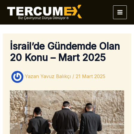
İçeriğe
atla
İsrail’de Gündemde Olan
20 Konu – Mart 2025
Yazan
Yavuz Balıkçı
/
21 Mart 2025