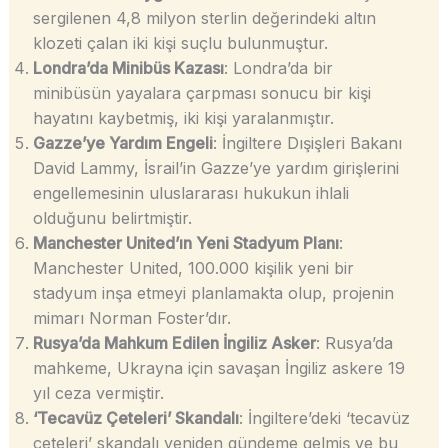
sergilenen 4,8 milyon sterlin değerindeki altın
klozeti çalan iki kişi suçlu bulunmuştur.
Londra’da Minibüs Kazası
: Londra’da bir
minibüsün yayalara çarpması sonucu bir kişi
hayatını kaybetmiş, iki kişi yaralanmıştır.
Gazze’ye Yardım Engeli
: İngiltere Dışişleri Bakanı
David Lammy, İsrail’in Gazze’ye yardım girişlerini
engellemesinin uluslararası hukukun ihlali
olduğunu belirtmiştir.
Manchester United’ın Yeni Stadyum Planı
:
Manchester United, 100.000 kişilik yeni bir
stadyum inşa etmeyi planlamakta olup, projenin
mimarı Norman Foster’dır.
Rusya’da Mahkum Edilen İngiliz Asker
: Rusya’da
mahkeme, Ukrayna için savaşan İngiliz askere 19
yıl ceza vermiştir.
‘Tecavüz Çeteleri’ Skandalı
: İngiltere’deki ‘tecavüz
çeteleri’ skandalı yeniden gündeme gelmiş ve bu