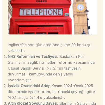
İngiltere’de son günlerde öne çıkan 20 konu şu
şekildedir:
NHS Reformları ve Tasfiyesi
: Başbakan Keir
Starmer’ın sağlık hizmetleri reformu kapsamında
Ulusal Sağlık Servisi (NHS)’nin tasfiyesini
duyurması, kamuoyunda geniş yankı
uyandırmıştır.
İşsizlik Oranındaki Artış
: Kasım 2024-Ocak 2025
döneminde işsizlik oranı, bir önceki çeyreğe göre
%0,1 artışla %4,4’e yükselmiştir.
Altın Klozet Soygunu Davası
: Blenheim Sarayı’nda