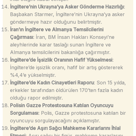
İngiltere’nin Ukrayna’ya Asker Gönderme Hazırlığı
:
Başbakan Starmer, İngiltere’nin Ukrayna’ya asker
göndermeye hazır olduğunu belirtmiştir.
İran’ın İngiltere ve Almanya Temsilcilerini
Çağırması
: İran, BM İnsan Hakları Konseyi’ne
aleyhlerinde karar taslağı sunan İngiltere ve
Almanya temsilcilerini bakanlığa çağırmıştır.
İngiltere’de İşsizlik Oranının Hafif Yükselmesi
:
İngiltere’de işsizlik oranı, hafif bir artış göstererek
%4,4’e yükselmiştir.
İngiltere’de Kadın Cinayetleri Raporu
: Son 15 yılda,
erkekler tarafından öldürülen 170’ten fazla kadın
olduğu rapor edilmiştir.
Polisin Gazze Protestosuna Katılan Oyuncuyu
Sorgulaması
: Polis, Gazze protestosuna katılan bir
oyuncuyu sorgulayacağını açıklamıştır.
İngiltere’de Aşırı Sağcı Mahkeme Kararlarını İhlal
Etmesi
: Aşırı sağcı bir figür, mahkeme kararlarını