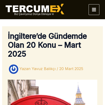
İçeriğe
atla
İngiltere’de Gündemde
Olan 20 Konu – Mart
2025
Yazan
Yavuz Balıkçı
/
20 Mart 2025