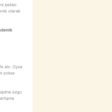
ini bekler.
knik olarak
kademik
e alır. Oysa
mi yoksa
sipline özgü
tartışma