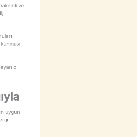
 hakemli ve
l;
ruları
 “okunması
mayan o
ıyla
çin uygun
ergi