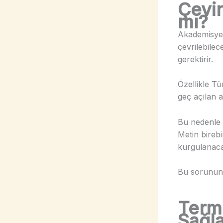
Çevir
mı?
Akademisyen
çevrilebilec
gerektirir.
Özellikle T
geç açılan a
Bu nedenle ç
Metin birebi
kurgulanac
Bu sorunun 
Termi
Sağl