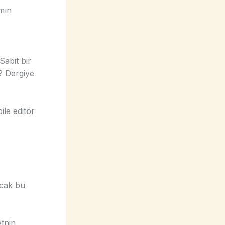
amın
Sabit bir
k? Dergiye
ile editör
ncak bu
etnin