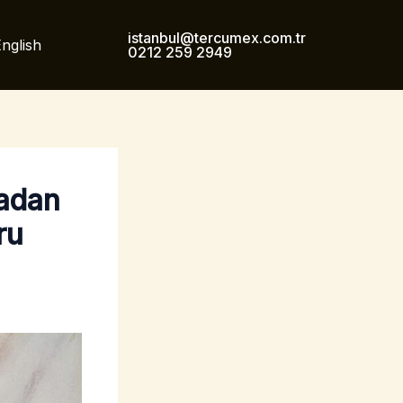
istanbul@tercumex.com.tr
nglish
0212 259 2949
madan
ru