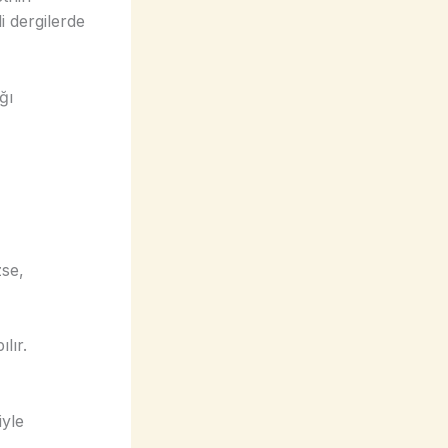
 dergilerde
ğı
zse,
lır.
iyle