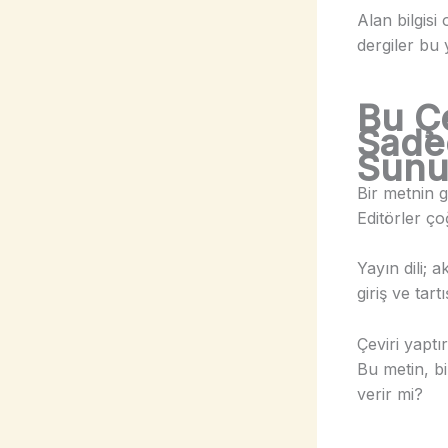
Alan bilgisi
dergiler bu 
Bu Çe
Sadec
Sunu
Bir metnin 
Editörler ç
Yayın dili; a
giriş ve tar
Çeviri yapt
Bu metin, bi
verir mi?