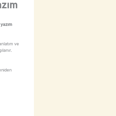
azım
 yazım
anlatım ve
ılanır.
yeniden