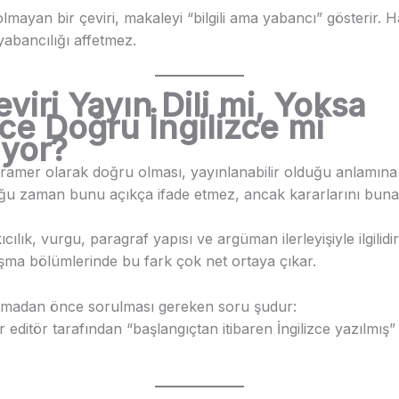
 olmayan bir çeviri, makaleyi “bilgili ama yabancı” gösterir. 
yabancılığı affetmez.
viri Yayın Dili mi, Yoksa
e Doğru İngilizce mi
yor?
gramer olarak doğru olması, yayınlanabilir olduğu anlamına
oğu zaman bunu açıkça ifade etmez, ancak kararlarını buna 
kıcılık, vurgu, paragraf yapısı ve argüman ilerleyişiyle ilgilidir
tışma bölümlerinde bu fark çok net ortaya çıkar.
ırmadan önce sorulması gereken soru şudur:
r editör tarafından “başlangıçtan itibaren İngilizce yazılmış” 