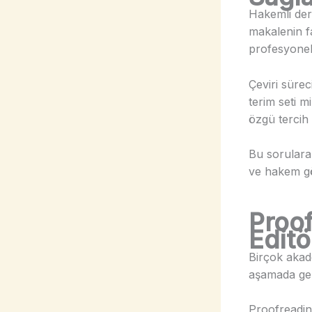
Hakemli derg
makalenin fa
profesyonell
Çeviri sürec
terim seti m
özgü tercih
Bu sorulara 
ve hakem g
Proo
Edit
Birçok akad
aşamada gene
Proofreading