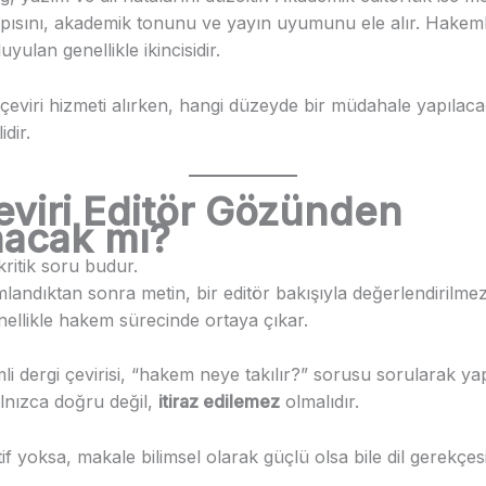
ısını, akademik tonunu ve yayın uyumunu ele alır. Hakemli
duyulan genellikle ikincisidir.
çeviri hizmeti alırken, hangi düzeyde bir müdahale yapılaca
idir.
eviri Editör Gözünden
acak mı?
kritik soru budur.
landıktan sonra metin, bir editör bakışıyla değerlendirilme
nellikle hakem sürecinde ortaya çıkar.
mli dergi çevirisi, “hakem neye takılır?” sorusu sorularak yapı
lnızca doğru değil,
itiraz edilemez
olmalıdır.
f yoksa, makale bilimsel olarak güçlü olsa bile dil gerekçes