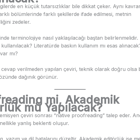
ilerde en küçük tutarsızlıklar bile dikkat çeker. Aynı kavr
rklı bölümlerinde farklı şekillerde ifade edilmesi, metnin
iğini zedeler.
inde terminolojiye nasıl yaklaşılacağı baştan belirlenmelidir. 
i kullanılacak? Literatürde baskın kullanım mı esas alınaca
 var mı?
cevap verilmeden yapılan çeviri, teknik olarak doğru olsa b
özünde dağınık görünür.
freading mi, Akademik
örlük mü Yapılacak?
emisyen çeviri sonrası “native proofreading” talep eder. A
llikle yanlış beklenti oluşur.
, yazım ve dil hatalarını düzeltir. Akademik editörlük ise m