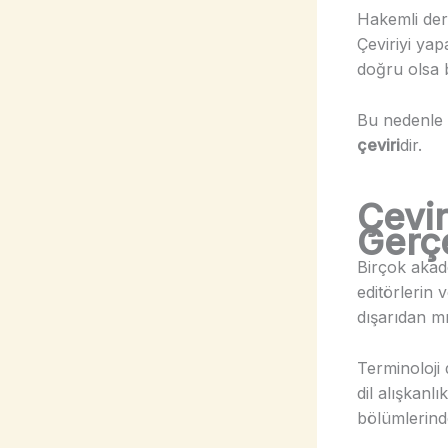
Hakemli dergi
Çeviriyi yap
doğru olsa b
Bu nedenle 
çeviri
dir.
Çevir
Gerç
Birçok akade
editörlerin 
dışarıdan mı 
Terminoloji 
dil alışkanl
bölümlerinde