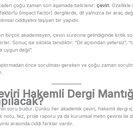
aderi çoğu zaman son aşamada belirlenir:
çeviri
. Özellikle
faktörlü (impact factor) dergilerde, dil yalnızca bir araç deği
limsel ciddiyetini taşıyan bir yapıdır.
 birçok akademisyen, çeviri sürecine gelindiğinde kritik so
rler. Sonuç ise sıklıkla tanıdıktır: “Dil açısından yetersiz”,
a uygun değil”.
 yaptırmadan önce sorulması gereken ve çoğu zaman sorul
r.
viri Hakemli Dergi Mantığ
apılacak?
emel soru budur. Çünkü her akademik çeviri, hakemli dergi i
rs notu, tez, proje raporu ya da kurumsal metin çevirisi ile d
irisi arasında ciddi farklar vardır.