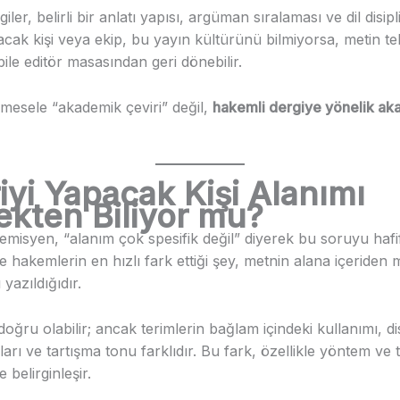
ler, belirli bir anlatı yapısı, argüman sıralaması ve dil disipl
acak kişi veya ekip, bu yayın kültürünü bilmiyorsa, metin te
ile editör masasından geri dönebilir.
mesele “akademik çeviri” değil,
hakemli dergiye yönelik a
iyi Yapacak Kişi Alanımı
ekten Biliyor mu?
misyen, “alanım çok spesifik değil” diyerek bu soruyu hafif
ve hakemlerin en hızlı fark ettiği şey, metnin alana içeriden 
yazıldığıdır.
doğru olabilir; ancak terimlerin bağlam içindeki kullanımı, di
ıkları ve tartışma tonu farklıdır. Bu fark, özellikle yöntem ve 
 belirginleşir.