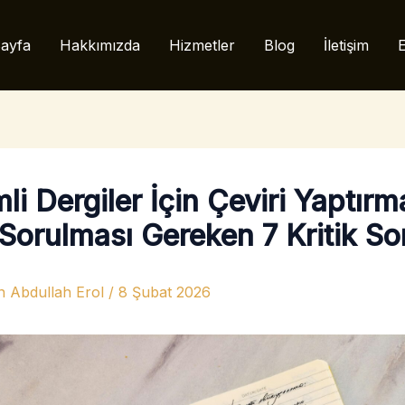
ayfa
Hakkımızda
Hizmetler
Blog
İletişim
E
i Dergiler İçin Çeviri Yaptır
Sorulması Gereken 7 Kritik So
n
Abdullah Erol
/
8 Şubat 2026