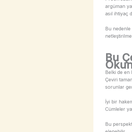
argüman yap
asıl ihtiyaç 
Bu nedenle 
netleştirilmel
Bu Ç
Okun
Belki de en 
Çeviri tamam
sorunlar ge
İyi bir hake
Cümleler ya
Bu perspekti
elenebilir.