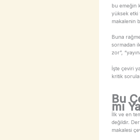
bu emeğin k
yüksek etki 
makalenin bi
Buna rağmen
sormadan ile
zor”, “yayın
İşte çeviri
kritik sorula
Bu Çe
mı Y
İlk ve en t
değildir. De
makalesi çev