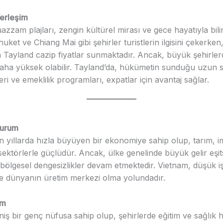
erleşim
zzam plajları, zengin kültürel mirası ve gece hayatıyla bilin
ket ve Chiang Mai gibi şehirler turistlerin ilgisini çekerken,
in Tayland cazip fiyatlar sunmaktadır. Ancak, büyük şehirle
 daha yüksek olabilir. Tayland’da, hükümetin sunduğu uzun s
eri ve emeklilik programları, expatlar için avantaj sağlar.
Durum
n yıllarda hızla büyüyen bir ekonomiye sahip olup, tarım, i
 sektörlerle güçlüdür. Ancak, ülke genelinde büyük gelir eşits
bölgesel dengesizlikler devam etmektedir. Vietnam, düşük i
yle dünyanın üretim merkezi olma yolundadır.
um
iş bir genç nüfusa sahip olup, şehirlerde eğitim ve sağlık h