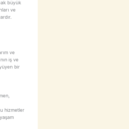
ncak büyük
nları ve
ardır.
arım ve
nın iş ve
üyüyen bir
ğmen,
bu hizmetler
i yaşam