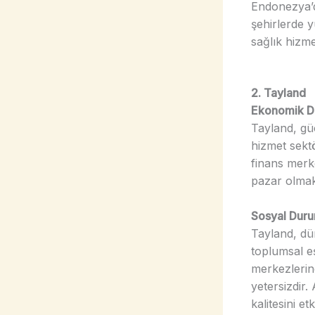
Endonezya’d
şehirlerde 
sağlık hizme
2. Tayland
Ekonomik 
Tayland, gü
hizmet sektö
finans merke
pazar olmakl
Sosyal Dur
Tayland, dü
toplumsal e
merkezlerind
yetersizdir.
kalitesini etk