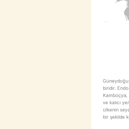
Güneydoğu A
biridir. En
Kamboçya, L
ve kalıcı ye
ülkenin seya
bir şekilde k