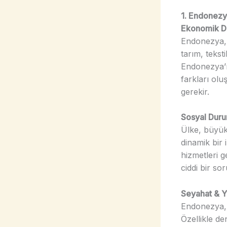
1. Endonez
Ekonomik 
Endonezya, 
tarım, tekst
Endonezya’n
farkları olu
gerekir.
Sosyal Dur
Ülke, büyük 
dinamik bir 
hizmetleri g
ciddi bir so
Seyahat & Y
Endonezya, B
Özellikle de