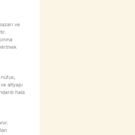
pazarı ve
ir.
lkınma
elirtmek
 nüfus,
 ve altyapı
andardı hala
nır.
olan