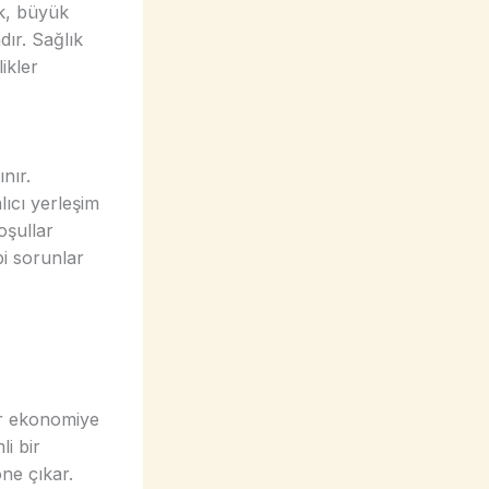
ak, büyük
dır. Sağlık
ikler
ınır.
lıcı yerleşim
oşullar
bi sorunlar
bir ekonomiye
i bir
ne çıkar.