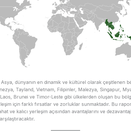
sya, dünyanın en dinamik ve kültürel olarak çeşitlenen b
donezya, Tayland, Vietnam, Filipinler, Malezya, Singapur, M
aos, Brunei ve Timor-Leste gibi ülkelerden oluşan bu bölge
rleşim için farklı fırsatlar ve zorluklar sunmaktadır. Bu rapor
hat ve kalıcı yerleşim açısından avantajlarını ve dezavantajl
arşılaştıracaktır.