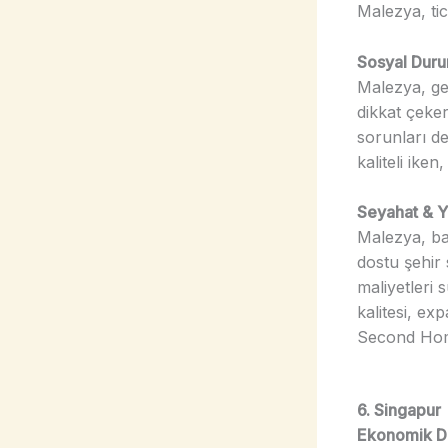
Malezya, tic
Sosyal Dur
Malezya, gel
dikkat çeker
sorunları de
kaliteli ike
Seyahat & Y
Malezya, ba
dostu şehir
maliyetleri 
kalitesi, ex
Second Hom
6. Singapur
Ekonomik 