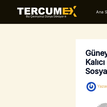
İçeriğe
atla
Ana S
Güney
Kalıc
Sosya
Yaza