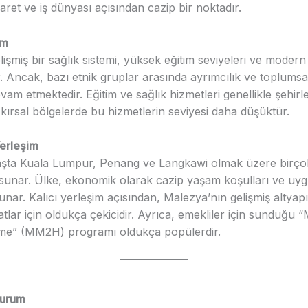
aret ve iş dünyası açısından cazip bir noktadır.
um
işmiş bir sağlık sistemi, yüksek eğitim seviyeleri ve modern 
. Ancak, bazı etnik gruplar arasında ayrımcılık ve toplumsal 
vam etmektedir. Eğitim ve sağlık hizmetleri genellikle şehir
n, kırsal bölgelerde bu hizmetlerin seviyesi daha düşüktür.
erleşim
şta Kuala Lumpur, Penang ve Langkawi olmak üzere birçok
 sunar. Ülke, ekonomik olarak cazip yaşam koşulları ve u
sunar. Kalıcı yerleşim açısından, Malezya’nın gelişmiş altya
patlar için oldukça çekicidir. Ayrıca, emekliler için sunduğu
e” (MM2H) programı oldukça popülerdir.
Durum