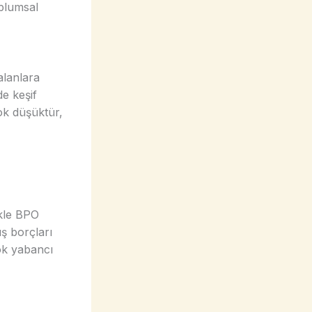
oplumsal
alanlara
de keşif
ok düşüktür,
ikle BPO
ş borçları
ok yabancı