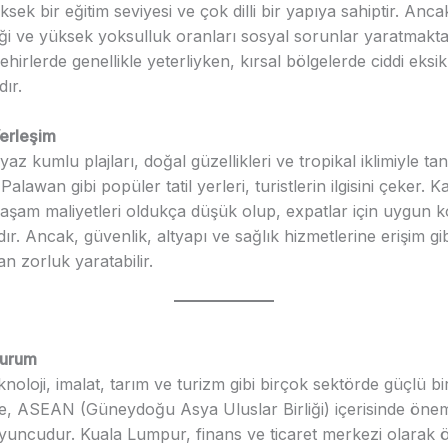
yüksek bir eğitim seviyesi ve çok dilli bir yapıya sahiptir. Anc
zliği ve yüksek yoksulluk oranları sosyal sorunlar yaratmakta
ehirlerde genellikle yeterliyken, kırsal bölgelerde ciddi eksikl
ır.
erleşim
eyaz kumlu plajları, doğal güzellikleri ve tropikal iklimiyle tan
alawan gibi popüler tatil yerleri, turistlerin ilgisini çeker. Ka
yaşam maliyetleri oldukça düşük olup, expatlar için uygun k
r. Ancak, güvenlik, altyapı ve sağlık hizmetlerine erişim gi
 zorluk yaratabilir.
Durum
noloji, imalat, tarım ve turizm gibi birçok sektörde güçlü 
ke, ASEAN (Güneydoğu Asya Uluslar Birliği) içerisinde öneml
uncudur. Kuala Lumpur, finans ve ticaret merkezi olarak ö