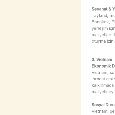
Seyahat & Y
Tayland, mua
Bangkok, Phu
yerleşim iç
maliyetleri
oturma izinl
3. Vietnam
Ekonomik 
Vietnam, so
ihracat gibi
kalkınmada 
maliyetleri
Sosyal Dur
Vietnam, gen