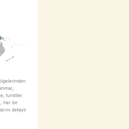
ölgelerinden
yanmar,
, turistler
, her bir
arını detaylı