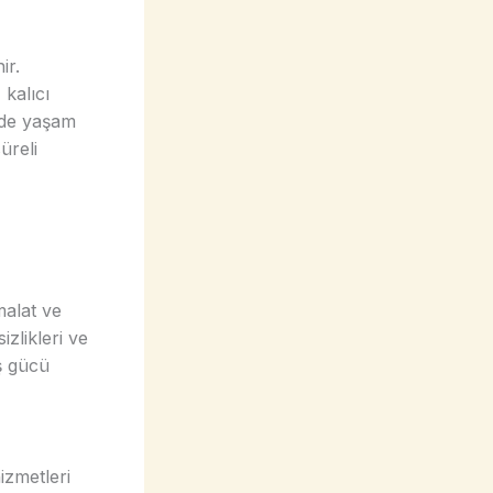
ir.
 kalıcı
rde yaşam
üreli
malat ve
izlikleri ve
ş gücü
izmetleri