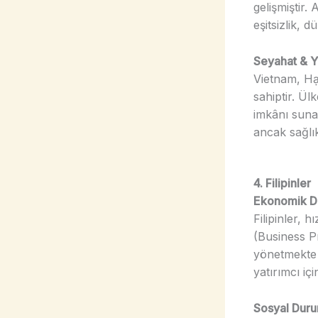
gelişmiştir.
eşitsizlik, 
Seyahat & Y
Vietnam, Hạ
sahiptir. Ül
imkânı sunar
ancak sağlık
4. Filipinler
Ekonomik 
Filipinler, 
(Business P
yönetmekte 
yatırımcı iç
Sosyal Dur