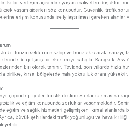
a, kalıcı yerleşim açısından yaşam maliyetleri düşüktür a
yüksek yaşam giderleri söz konusudur. Güvenlik, trafik soru
tlerine erişim konusunda ise iyileştirilmesi gereken alanlar v
Durum
çlü bir turizm sektörüne sahip ve buna ek olarak, sanayi, t
rlerinde de gelişmiş bir ekonomiye sahiptir. Bangkok, Asya’
zlerinden biri olarak tanınır. Tayland, son yıllarda hızla b
a birlikte, kırsal bölgelerde hala yoksulluk oranı yüksektir.
um
nya çapında popüler turistik destinasyonlar sunmasına ra
şitsizlik ve eğitim konusunda zorluklar yaşanmaktadır. Şehir
e eğitim ve sağlık hizmetleri gelişmişken, kırsal alanlarda 
 Ayrıca, büyük şehirlerdeki trafik yoğunluğu ve hava kirliliğ
ileyebilir.