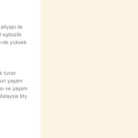
altyapı ile
eşitsizlik
lerde yüksek
 turist
ygun yaşam
pısı ve yaşam
 “Malaysia My