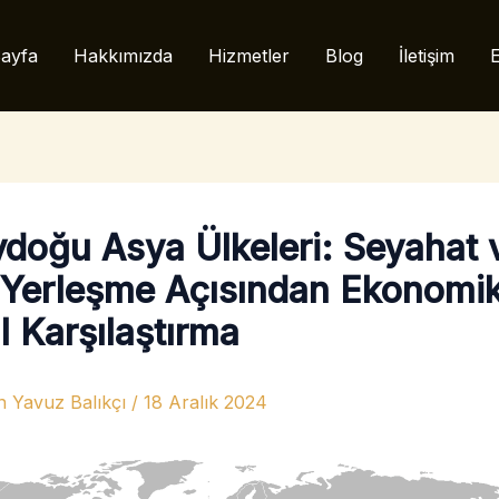
ayfa
Hakkımızda
Hizmetler
Blog
İletişim
E
doğu Asya Ülkeleri: Seyahat 
ı Yerleşme Açısından Ekonomi
l Karşılaştırma
n
Yavuz Balıkçı
/
18 Aralık 2024