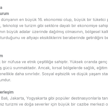
ya
Durum
dünyanın en büyük 16. ekonomisi olup, büyük bir tüketici 
il, teknoloji ve turizm gibi sektöre dayalı bir ekonomiye sahipt
ın büyük adalar üzerinde dağılmış olmasının, bölgesel ka
şturduğunu ve altyapı eksikliklerini beraberinde getirdiğini b
um
bir nüfusa ve etnik çeşitliliğe sahiptir. Yüksek oranda genç
iş gücü sunmaktadır. Ancak, kırsal bölgelerde sağlık, eğitim
enellikle daha sınırlıdır. Sosyal eşitsizlik ve düşük yaşam st
rundur.
erleşim
ali, Jakarta, Yogyakarta gibi popüler destinasyonlarla tanı
niz turizmi ve doğa severler için büyük bir cazibe merkezi 