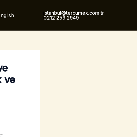
istanbul@tercumex.com.tr
nglish
0212 259 2949
ve
k ve