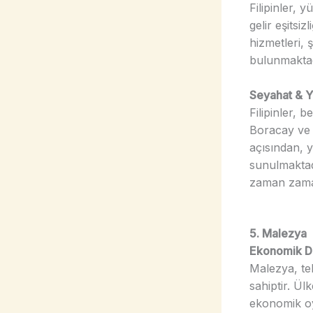
Filipinler, 
gelir eşitsi
hizmetleri, ş
bulunmaktad
Seyahat & Y
Filipinler, b
Boracay ve P
açısından, 
sunulmaktadı
zaman zaman
5. Malezya
Ekonomik 
Malezya, tek
sahiptir. Ül
ekonomik oy