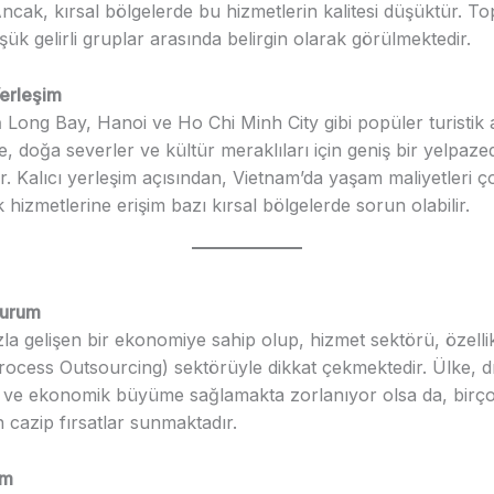
 Ancak, kırsal bölgelerde bu hizmetlerin kalitesi düşüktür. T
düşük gelirli gruplar arasında belirgin olarak görülmektedir.
erleşim
 Long Bay, Hanoi ve Ho Chi Minh City gibi popüler turistik 
ke, doğa severler ve kültür meraklıları için geniş bir yelpaze
. Kalıcı yerleşim açısından, Vietnam’da yaşam maliyetleri ç
 hizmetlerine erişim bazı kırsal bölgelerde sorun olabilir.
Durum
hızla gelişen bir ekonomiye sahip olup, hizmet sektörü, özell
rocess Outsourcing) sektörüyle dikkat çekmektedir. Ülke, dı
ve ekonomik büyüme sağlamakta zorlanıyor olsa da, birç
in cazip fırsatlar sunmaktadır.
um