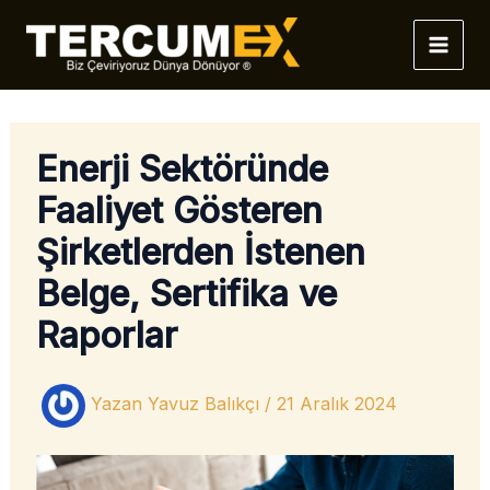
İçeriğe
atla
Enerji Sektöründe
Faaliyet Gösteren
Şirketlerden İstenen
Belge, Sertifika ve
Raporlar
Yazan
Yavuz Balıkçı
/
21 Aralık 2024