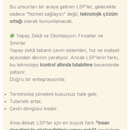
Bu unsurları bir araya getiren LSP’ler, gelecekte
sadece “hizmet sağlayıcı” değil,
teknolojik çözüm
ortağı
olarak konumlanacak.
Yapay Zekâ ve Otomasyon: Fırsatlar ve
Sınırlar
Yapay zekâ tabanlı çeviri sistemleri, hız ve maliyet
açısından devrim yaratıyor. Ancak LSP’lerin farkı,
bu teknolojiyi
kontrol altında tutabilme
becerisinde
yatıyor.
Doğru bir entegrasyonla:
Terminoloji yönetimi kusursuz hale gelir,
Tutarlılık artar,
Çeviri döngüsü kısalır.
Ama dikkat: LSP’ler için en büyük fark
“insan
denetimiyle güçlendirilmiş yapay zekâ”
modelinde