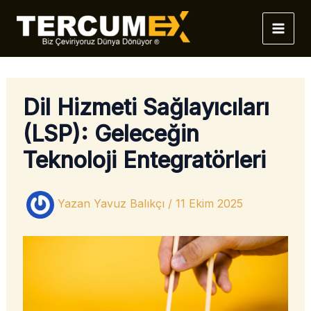
İçeriğe
atla
Dil Hizmeti Sağlayıcıları
(LSP): Geleceğin
Teknoloji Entegratörleri
Yazan
Yavuz Balıkçı
/
11 Ekim 2025