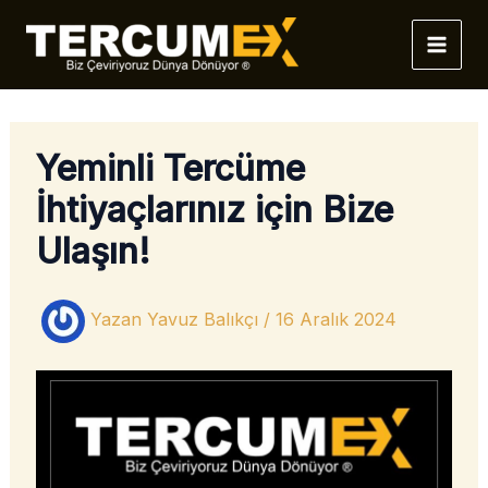
İçeriğe
atla
Yeminli Tercüme
İhtiyaçlarınız için Bize
Ulaşın!
Yazan
Yavuz Balıkçı
/
16 Aralık 2024