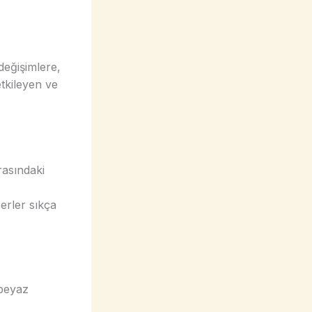
değişimlere,
etkileyen ve
rasındaki
berler sıkça
 beyaz