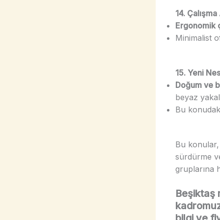
14. Çalışma
Ergonomik ç
Minimalist o
15. Yeni Nes
Doğum ve ba
beyaz yakalı
Bu konudaki 
Bu konular,
sürdürme ve
gruplarına h
Beşiktaş 
kadromuzla
bilgi ve f