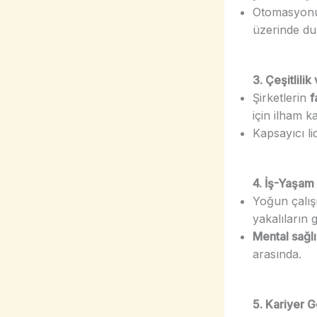
Otomasyonun 
üzerinde du
3. Çeşitlilik
Şirketlerin
f
için ilham k
Kapsayıcı li
4. İş-Yaşam
Yoğun çalış
yakalıların
Mental sağl
arasında.
5. Kariyer G