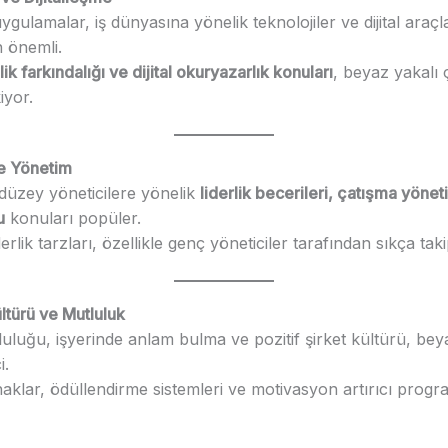
ygulamalar, iş dünyasına yönelik teknolojiler ve dijital araç
n önemli.
ik farkındalığı ve dijital okuryazarlık konuları
, beyaz yakalı 
iyor.
ve Yönetim
 düzey yöneticilere yönelik
liderlik becerileri, çatışma yönet
u
konuları popüler.
derlik tarzları, özellikle genç yöneticiler tarafından sıkça taki
ültürü ve Mutluluk
uluğu, işyerinde anlam bulma ve pozitif şirket kültürü, bey
i.
aklar, ödüllendirme sistemleri ve motivasyon artırıcı progr