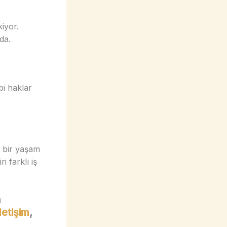
kiyor.
da.
bi haklar
i bir yaşam
 farklı iş
n
İletişim
,