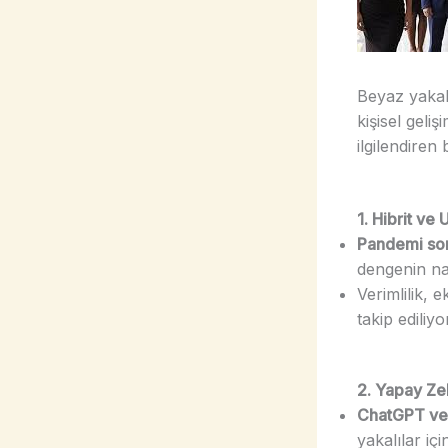
Beyaz yakalı
kişisel geli
ilgilendiren
1. Hibrit ve
Pandemi son
dengenin na
Verimlilik, 
takip ediliyo
2. Yapay Z
ChatGPT ve 
yakalılar iç