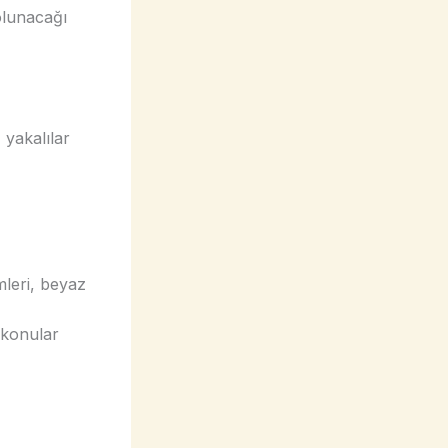
olunacağı
 yakalılar
leri, beyaz
n konular