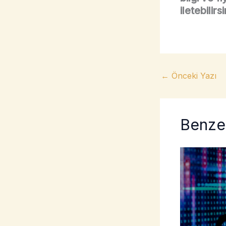
iletebilirs
←
Önceki Yazı
Benzer