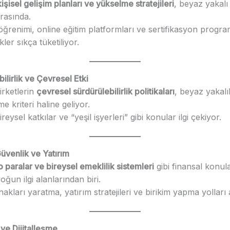
işisel gelişim planları ve yükselme stratejileri
, beyaz yakalı
arasında.
öğrenimi, online eğitim platformları ve sertifikasyon progra
kler sıkça tüketiliyor.
bilirlik ve Çevresel Etki
şirketlerin
çevresel sürdürülebilirlik politikaları
, beyaz yakalıl
e kriteri haline geliyor.
eysel katkılar ve “yeşil işyerleri” gibi konular ilgi çekiyor.
Güvenlik ve Yatırım
o paralar ve bireysel emeklilik sistemleri
gibi finansal konul
oğun ilgi alanlarından biri.
nakları yaratma, yatırım stratejileri ve birikim yapma yolları a
 ve Dijitalleşme