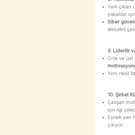
Yeni çıkan u
yakalılar içi
Siber güvenl
dikkatini çek
9. Liderlik 
Orta ve üst
motivasyon
Yeni nesil li
10. Şirket K
Çalışan mutl
için ilgi çekic
Esnek yan h
çıkıyor.