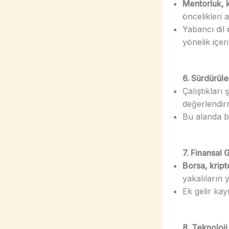
Mentorluk, k
öncelikleri 
Yabancı dil 
yönelik içeri
6. Sürdürüle
Çalıştıkları 
değerlendirm
Bu alanda bir
7. Finansal 
Borsa, kript
yakalıların y
Ek gelir kay
8. Teknoloji