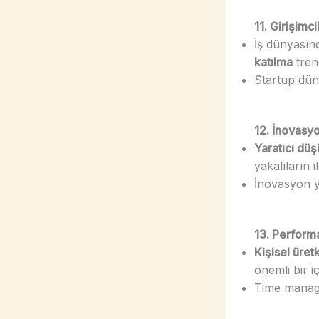
11. Girişimc
İş dünyası
katılma
tren
Startup düny
12. İnovasyo
Yaratıcı düş
yakalıların i
İnovasyon y
13. Performa
Kişisel üretk
önemli bir iç
Time manage