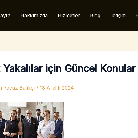
ayfa
Hakkımızda
Hizmetler
Blog
İletişim
E
 Yakalılar için Güncel Konular
n
Yavuz Balıkçı
/
18 Aralık 2024