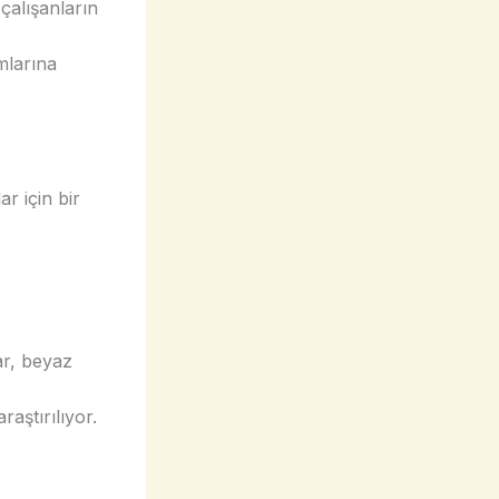
 çalışanların
mlarına
ar için bir
ar, beyaz
raştırılıyor.