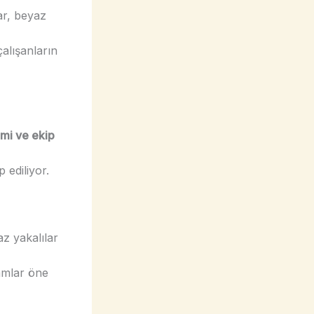
lar, beyaz
çalışanların
imi ve ekip
p ediliyor.
az yakalılar
amlar öne