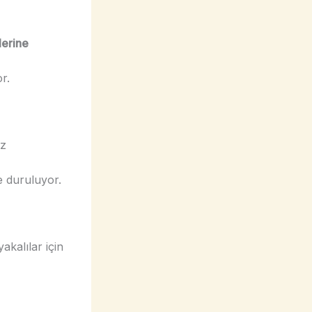
lerine
r.
az
e duruluyor.
akalılar için