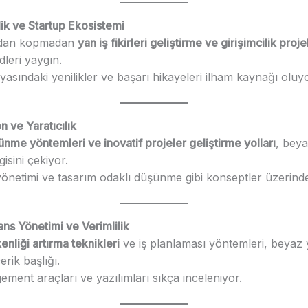
ilik ve Startup Ekosistemi
ndan kopmadan
yan iş fikirleri geliştirme ve girişimcilik proje
dleri yaygın.
asındaki yenilikler ve başarı hikayeleri ilham kaynağı oluyo
n ve Yaratıcılık
ünme yöntemleri ve inovatif projeler geliştirme yolları
, bey
lgisini çekiyor.
önetimi ve tasarım odaklı düşünme gibi konseptler üzerind
ns Yönetimi ve Verimlilik
enliği artırma teknikleri
ve iş planlaması yöntemleri, beyaz y
erik başlığı.
ment araçları ve yazılımları sıkça inceleniyor.