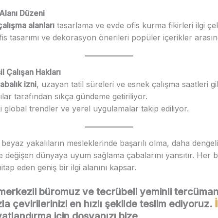
 Alanı Düzeni
alışma alanları
tasarlama ve evde ofis kurma fikirleri ilgi çe
fis tasarımı ve dekorasyon önerileri popüler içerikler arasın
il Çalışan Hakları
balık izni
, uzayan tatil süreleri ve esnek çalışma saatleri gi
lar tarafından sıkça gündeme getiriliyor.
global trendler ve yerel uygulamalar takip ediliyor.
 beyaz yakalıların mesleklerinde başarılı olma, daha dengel
 değişen dünyaya uyum sağlama çabalarını yansıtır. Her biri
itap eden geniş bir ilgi alanını kapsar.
merkezli büromuz ve tecrübeli yeminli tercüma
 çevirilerinizi en hızlı şekilde teslim ediyoruz.
iyatlandırma için dosyanızı bize