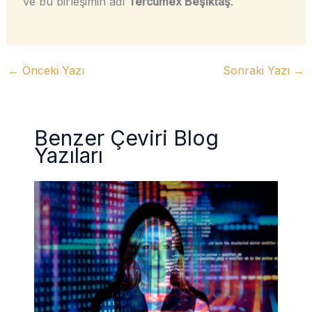
ve bu birleşimin adı
Tercümex Beşiktaş
.
←
Önceki Yazı
Sonraki Yazı
→
Benzer Çeviri Blog
Yazıları