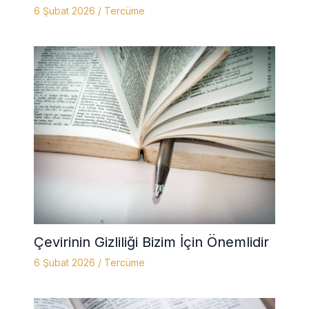
6 Şubat 2026
/
Tercüme
Çevirinin Gizliliği Bizim İçin Önemlidir
6 Şubat 2026
/
Tercüme