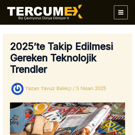
İçeriğe
atla
2025’te Takip Edilmesi
Gereken Teknolojik
Trendler
Yazan
Yavuz Balıkçı
/
5 Nisan 2025