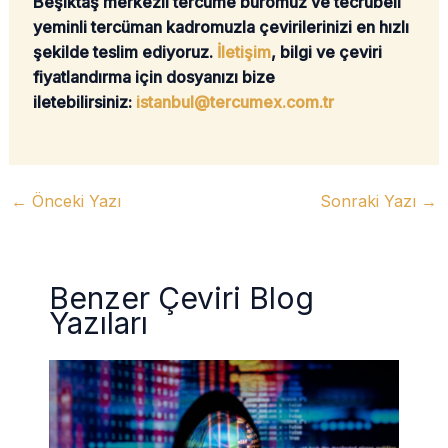
Beşiktaş merkezli tercüme büromuz ve tecrübeli
yeminli tercüman kadromuzla çevirilerinizi en hızlı
şekilde teslim ediyoruz.
İletişim
, bilgi ve çeviri
fiyatlandırma için dosyanızı bize
iletebilirsiniz:
istanbul@tercumex.com.tr
←
Önceki Yazı
Sonraki Yazı
→
Benzer Çeviri Blog
Yazıları