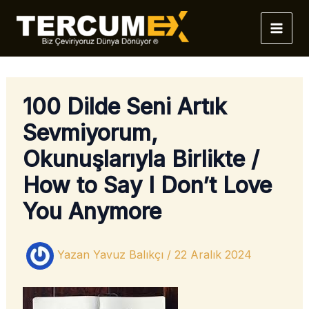
İçeriğe
atla
100 Dilde Seni Artık
Sevmiyorum,
Okunuşlarıyla Birlikte /
How to Say I Don’t Love
You Anymore
Yazan
Yavuz Balıkçı
/
22 Aralık 2024