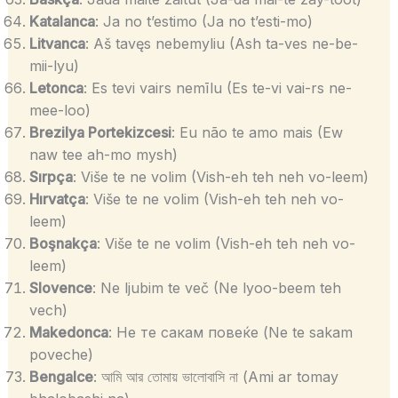
Katalanca
: Ja no t’estimo (Ja no t’esti-mo)
Litvanca
: Aš tavęs nebemyliu (Ash ta-ves ne-be-
mii-lyu)
Letonca
: Es tevi vairs nemīlu (Es te-vi vai-rs ne-
mee-loo)
Brezilya Portekizcesi
: Eu não te amo mais (Ew
naw tee ah-mo mysh)
Sırpça
: Više te ne volim (Vish-eh teh neh vo-leem)
Hırvatça
: Više te ne volim (Vish-eh teh neh vo-
leem)
Boşnakça
: Više te ne volim (Vish-eh teh neh vo-
leem)
Slovence
: Ne ljubim te več (Ne lyoo-beem teh
vech)
Makedonca
: Не те сакам повеќе (Ne te sakam
poveche)
Bengalce
: আমি আর তোমায় ভালোবাসি না (Ami ar tomay