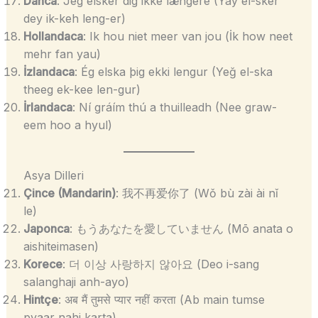
Danca
: Jeg elsker dig ikke længere (Yay el-sker
dey ik-keh leng-er)
Hollandaca
: Ik hou niet meer van jou (İk how neet
mehr fan yau)
İzlandaca
: Ég elska þig ekki lengur (Yeğ el-ska
theeg ek-kee len-gur)
İrlandaca
: Ní gráím thú a thuilleadh (Nee graw-
eem hoo a hyul)
Asya Dilleri
Çince (Mandarin)
: 我不再爱你了 (Wǒ bù zài ài nǐ
le)
Japonca
: もうあなたを愛していません (Mō anata o
aishiteimasen)
Korece
: 더 이상 사랑하지 않아요 (Deo i-sang
salanghaji anh-ayo)
Hintçe
: अब मैं तुमसे प्यार नहीं करता (Ab main tumse
pyaar nahi karta)