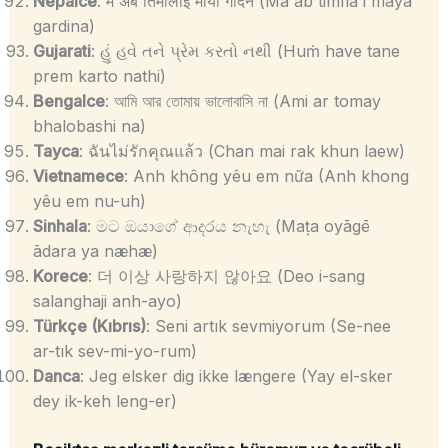
Nepalce
: म अब तिमीलाई माया गर्दिन (Ma ab timīlā’ī māyā
gardina)
Gujarati
: હું હવે તને પ્રેમ કરતો નથી (Huṁ have tane
prem karto nathi)
Bengalce
: আমি আর তোমায় ভালোবাসি না (Ami ar tomay
bhalobashi na)
Tayca
: ฉันไม่รักคุณแล้ว (Chan mai rak khun laew)
Vietnamece
: Anh không yêu em nữa (Anh khong
yêu em nu-uh)
Sinhala
: මට ඔයාගේ ආදරය නැහැ (Maṭa oyāgē
ādara ya næhæ)
Korece
: 더 이상 사랑하지 않아요 (Deo i-sang
salanghaji anh-ayo)
Türkçe (Kıbrıs)
: Seni artık sevmiyorum (Se-nee
ar-tık sev-mi-yo-rum)
Danca
: Jeg elsker dig ikke længere (Yay el-sker
dey ik-keh leng-er)