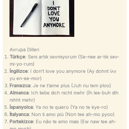
Avrupa Dilleri
Türkçe
: Seni artık sevmiyorum (Se-nee ar-tık sev-
mi-yo-rum)
İngilizce
: I don’t love you anymore (Ay dohnt lʌv
yu en-ee-mor)
Fransızca
: Je ne t’aime plus (Juh nu tem ploo)
Almanca
: Ich liebe dich nicht mehr (İh lee-buh dih
nihht mehr)
İspanyolca
: Ya no te quiero (Ya no te kye-ro)
İtalyanca
: Non ti amo più (Non tee ah-mo pyoo)
Portekizce
: Eu não te amo mais (Ew naw tee ah-
mo mysh)