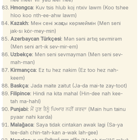
Hmongca
: Kuv tsis hlub koj ntxiv lawm (Koo tshee
hloo koo nth-ee-ahw lawm)
Kazakh
: Мен сені жақсы көрмеймін (Men seni
jak-sı kör-mey-min)
Azerbaycan Türkçesi
: Mən səni artıq sevmirəm
(Men seni art-ık sev-mir-em)
Uzbekçe
: Men seni sevmayman (Men seni sev-
mah-man)
Kirmançca
: Ez tu hez nakim (Ez too hez nah-
keem)
Baskça
: Jada maite zaitut (Ja-da mai-te zay-toot)
Filipince
: Hindi na kita mahal (Hin-dee nah kee-
tah ma-hahl)
Punjabi
: ਮੈਂ ਹੁਣ ਤੈਨੂੰ ਪਿਆਰ ਨਹੀਂ ਕਰਦਾ (Main hun tainu
pyaar nahi karda)
Malağaca
: Saya tidak cintakan awak lagi (Sa-ya
tee-dah chin-tah-kan a-wak lah-gee)