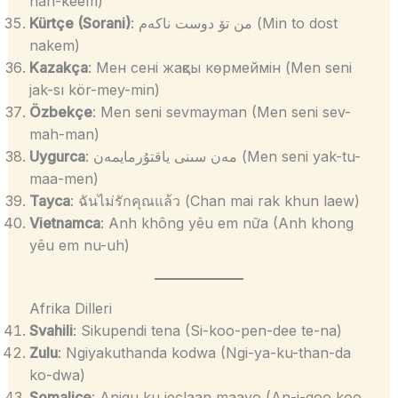
nah-keem)
Kürtçe (Sorani)
: من تۆ دوست ناکەم (Min to dost
nakem)
Kazakça
: Мен сені жақсы көрмеймін (Men seni
jak-sı kör-mey-min)
Özbekçe
: Men seni sevmayman (Men seni sev-
mah-man)
Uygurca
: مەن سىنى ياقتۇرمايمەن (Men seni yak-tu-
maa-men)
Tayca
: ฉันไม่รักคุณแล้ว (Chan mai rak khun laew)
Vietnamca
: Anh không yêu em nữa (Anh khong
yêu em nu-uh)
Afrika Dilleri
Svahili
: Sikupendi tena (Si-koo-pen-dee te-na)
Zulu
: Ngiyakuthanda kodwa (Ngi-ya-ku-than-da
ko-dwa)
Somalice
: Anigu ku jeclaan maayo (An-i-goo koo