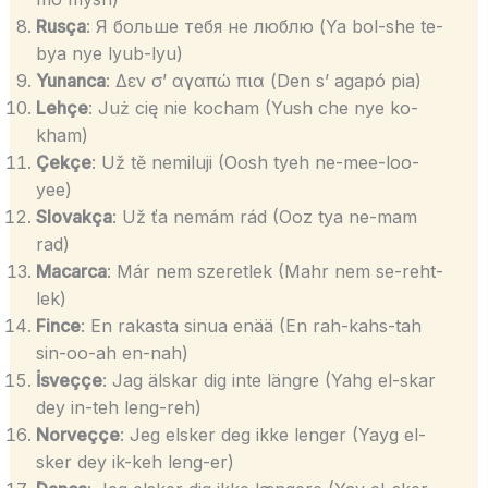
Rusça
: Я больше тебя не люблю (Ya bol-she te-
bya nye lyub-lyu)
Yunanca
: Δεν σ’ αγαπώ πια (Den s’ agapó pia)
Lehçe
: Już cię nie kocham (Yush che nye ko-
kham)
Çekçe
: Už tě nemiluji (Oosh tyeh ne-mee-loo-
yee)
Slovakça
: Už ťa nemám rád (Ooz tya ne-mam
rad)
Macarca
: Már nem szeretlek (Mahr nem se-reht-
lek)
Fince
: En rakasta sinua enää (En rah-kahs-tah
sin-oo-ah en-nah)
İsveççe
: Jag älskar dig inte längre (Yahg el-skar
dey in-teh leng-reh)
Norveççe
: Jeg elsker deg ikke lenger (Yayg el-
sker dey ik-keh leng-er)