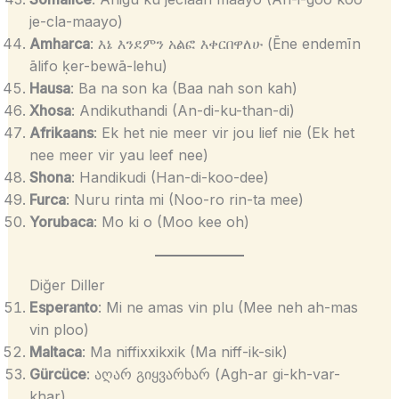
je-cla-maayo)
Amharca
: እኔ እንደምን አልፎ እቀርበዋለሁ (Ēne endemīn
ālifo ḳer-bewā-lehu)
Hausa
: Ba na son ka (Baa nah son kah)
Xhosa
: Andikuthandi (An-di-ku-than-di)
Afrikaans
: Ek het nie meer vir jou lief nie (Ek het
nee meer vir yau leef nee)
Shona
: Handikudi (Han-di-koo-dee)
Furca
: Nuru rinta mi (Noo-ro rin-ta mee)
Yorubaca
: Mo ki o (Moo kee oh)
Diğer Diller
Esperanto
: Mi ne amas vin plu (Mee neh ah-mas
vin ploo)
Maltaca
: Ma niffixxikxik (Ma niff-ik-sik)
Gürcüce
: აღარ გიყვარხარ (Agh-ar gi-kh-var-
khar)