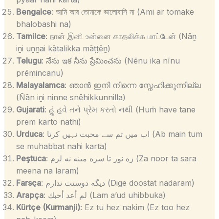
Bengalce
: আমি আর তোমাকে ভালোবাসি না (Ami ar tomake
bhalobashi na)
Tamilce
: நான் இனி உன்னை காதலிக்க மாட்டேன் (Nāṉ
iṉi uṉṉai kātalikka māṭṭēṉ)
Telugu
: నేను ఇక నీను ప్రేమించను (Nēnu ika nīnu
prēmincanu)
Malayalamca
: ഞാൻ ഇനി നിന്നെ സ്നേഹിക്കുന്നില്ല
(Ñān iṉi ninne snēhikkunnilla)
Gujarati
: હું હવે તને પ્રેમ કરતો નથી (Huṁ have tane
prem karto nathi)
Urduca
: اب میں تم سے محبت نہیں کرتا (Ab main tum
se muhabbat nahi karta)
Peştuca
: زه نور تا سره مينه نه لرم (Za noor ta sara
meena na laram)
Farsça
: دیگه دوستت ندارم (Dige doostat nadaram)
Arapça
: لم أعد أحبك (Lam a’ud uhibbuka)
Kürtçe (Kurmanji)
: Ez tu hez nakim (Ez too hez