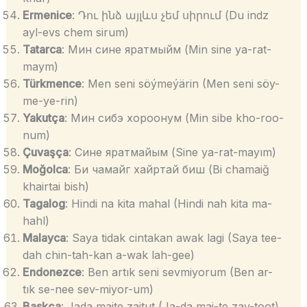
Ermenice
: Դու ինձ այլևս չեմ սիրում (Du indz
ayl-evs chem sirum)
Tatarca
: Мин сине яратмыйм (Min sine ya-rat-
maym)
Türkmence
: Men seni söýmeýärin (Men seni söy-
me-ye-rin)
Yakutça
: Мин сибэ хороонум (Min sibe kho-roo-
num)
Çuvaşça
: Сине яратмайым (Sine ya-rat-mayım)
Moğolca
: Би чамайг хайртай биш (Bi chamaiğ
khairtai bish)
Tagalog
: Hindi na kita mahal (Hindi nah kita ma-
hahl)
Malayca
: Saya tidak cintakan awak lagi (Saya tee-
dah chin-tah-kan a-wak lah-gee)
Endonezce
: Ben artık seni sevmiyorum (Ben ar-
tık se-nee sev-miyor-um)
Baskça
: Jada maite zaitut (Ja-da mai-te zay-toot)