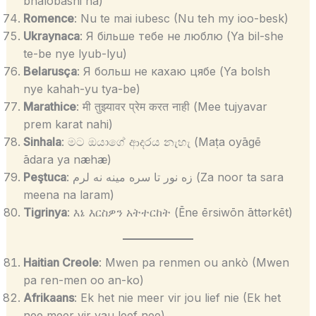
bhalobashi na)
Romence
: Nu te mai iubesc (Nu teh my ioo-besk)
Ukraynaca
: Я більше тебе не люблю (Ya bil-she
te-be nye lyub-lyu)
Belarusça
: Я больш не кахаю цябе (Ya bolsh
nye kahah-yu tya-be)
Marathice
: मी तुझ्यावर प्रेम करत नाही (Mee tujyavar
prem karat nahi)
Sinhala
: මට ඔයාගේ ආදරය නැහැ (Maṭa oyāgē
ādara ya næhæ)
Peştuca
: زه نور تا سره مينه نه لرم (Za noor ta sara
meena na laram)
Tigrinya
: እኔ እርስዎን አትተርከት (Ēne ērsiwōn āttərkēt)
Haitian Creole
: Mwen pa renmen ou ankò (Mwen
pa ren-men oo an-ko)
Afrikaans
: Ek het nie meer vir jou lief nie (Ek het
nee meer vir yau leef nee)