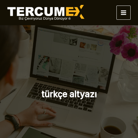
İçeriğe
atla
türkçe altyazı