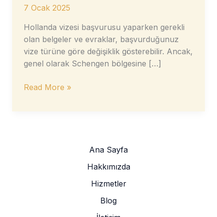
7 Ocak 2025
Hollanda vizesi başvurusu yaparken gerekli
olan belgeler ve evraklar, başvurduğunuz
vize türüne göre değişiklik gösterebilir. Ancak,
genel olarak Schengen bölgesine […]
Hollanda
Read More »
Vizesi
için
Gerekli
Belge
ve
Ana Sayfa
Evrak
Hakkımızda
Listesi
Hizmetler
Blog