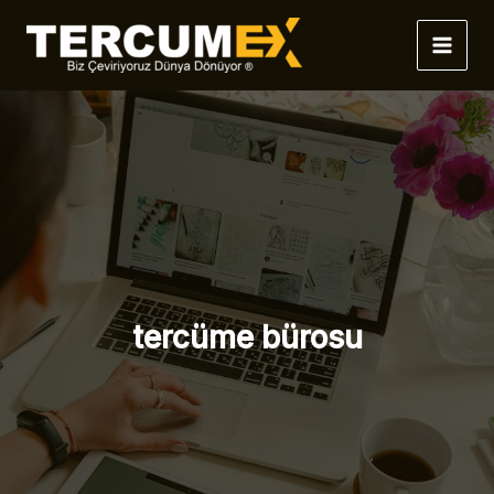
İçeriğe
atla
tercüme bürosu